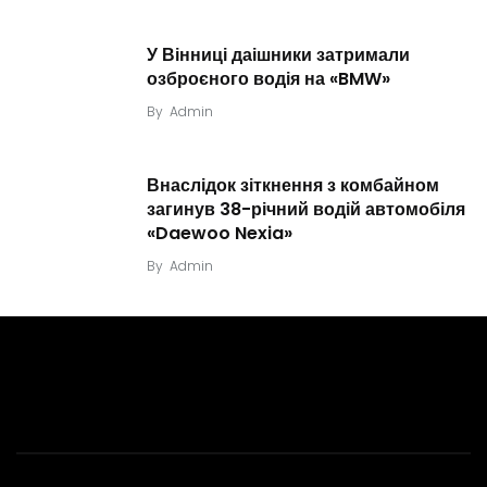
У Вінниці даішники затримали
озброєного водія на «BMW»
By
Admin
Внаслідок зіткнення з комбайном
загинув 38-річний водій автомобіля
«Daewoo Nexia»
By
Admin