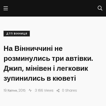
ДТП ВІННИЦЯ
На Вінниччині не
розминулись три автівки.
Джип, мінівен і легковик
зупинились в кюветі
19 Квітня, 2015
3 166 Views
0
Shares