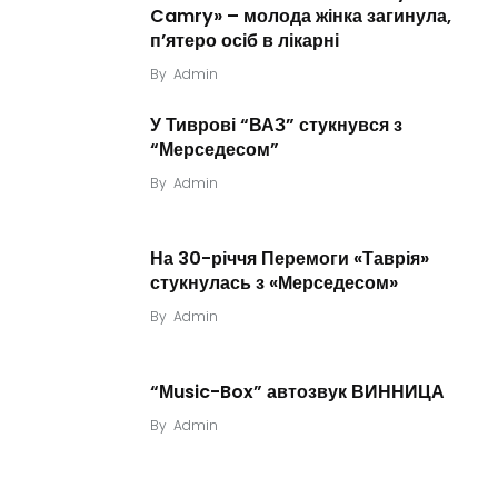
Camry» – молода жінка загинула,
п’ятеро осіб в лікарні
By
Admin
У Тиврові “ВАЗ” стукнувся з
“Мерседесом”
By
Admin
На 30-річчя Перемоги «Таврія»
стукнулась з «Мерседесом»
By
Admin
“Мusic-Box” автозвук ВИННИЦА
By
Admin