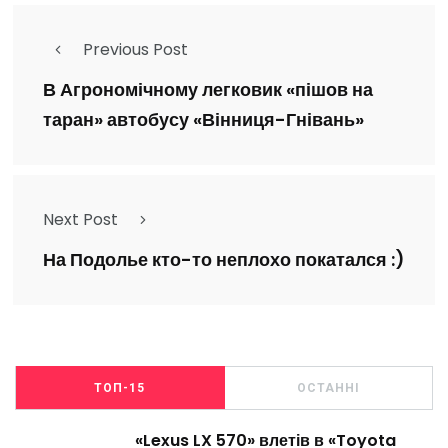
Previous Post
В Агрономічному легковик «пішов на
таран» автобусу «Вінниця-Гнівань»
Next Post
На Подолье кто-то неплохо покатался :)
ТОП-15
ОСТАННІ
«Lexus LX 570» влетів в «Toyota