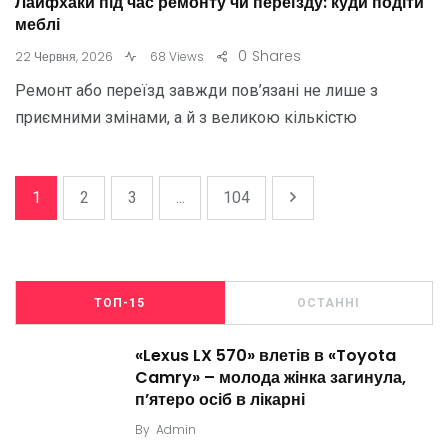
Лайфхаки під час ремонту чи переїзду: куди подіти
меблі
0
Shares
22 Червня, 2026
68 Views
Ремонт або переїзд завжди пов’язані не лише з
приємними змінами, а й з великою кількістю
1
2
3
...
104
ТОП-15
ОСТАННІ
«Lexus LX 570» влетів в «Toyota
Camry» – молода жінка загинула,
п’ятеро осіб в лікарні
By
Admin