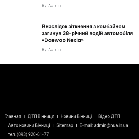
By
Admin
Внаслідок зіткнення з комбайном
загинув 38-річний водій автомобіля
«Daewoo Nexia»
By
Admin
Главная
ДТП Вінниця
Новини Вінниці
Відео ДТП
Авто новини Вінниці
Sitemap
E-mail: admin@nua.in.ua
тел. (093) 920-61-77