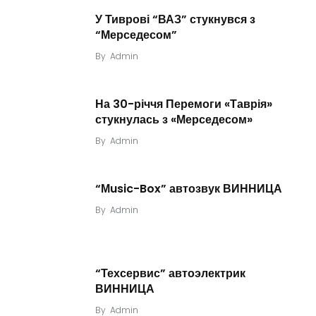
У Тиврові “ВАЗ” стукнувся з
“Мерседесом”
By
Admin
На 30-річчя Перемоги «Таврія»
стукнулась з «Мерседесом»
By
Admin
“Мusic-Box” автозвук ВИННИЦА
By
Admin
“Техсервис” автоэлектрик
ВИННИЦА
By
Admin