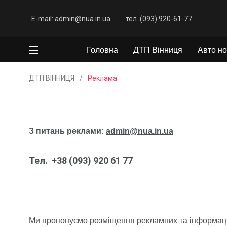
E-mail: admin@nua.in.ua
тел. (093) 920-61-77
Головна
ДТП Вінниця
Авто но
ДТП ВІННИЦЯ
/
Реклама
З питань реклами:
admin@nua.in.ua
Тел. +38 (093) 920 61 77
Ми пропонуємо розміщення рекламних та інформаці