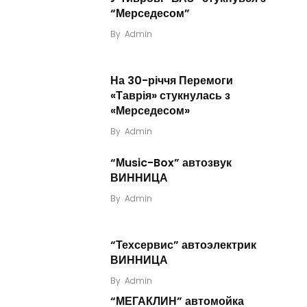
“Мерседесом”
By
Admin
На 30-річчя Перемоги
«Таврія» стукнулась з
«Мерседесом»
By
Admin
“Мusic-Box” автозвук
ВИННИЦА
By
Admin
“Техсервис” автоэлектрик
ВИННИЦА
By
Admin
“МЕГАКЛИН” автомойка