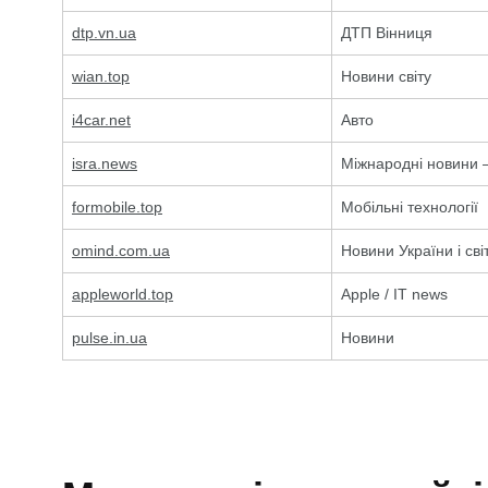
dtp.vn.ua
ДТП Вінниця
wian.top
Новини світу
i4car.net
Авто
isra.news
Міжнародні новини –
formobile.top
Мобільні технології
omind.com.ua
Новини України і сві
appleworld.top
Apple / IT news
pulse.in.ua
Новини