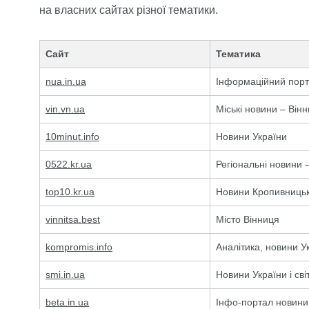
на власних сайтах різної тематики.
Сайт
Тематика
nua.in.ua
Інформаційний порт
vin.vn.ua
Міські новини – Він
10minut.info
Новини України
0522.kr.ua
Регіональні новини 
top10.kr.ua
Новини Кропивниць
vinnitsa.best
Місто Вінниця
kompromis.info
Аналітика, новини У
smi.in.ua
Новини України і сві
beta.in.ua
Інфо-портал новини У