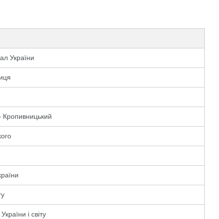
ал України
ниця
– Кропивницький
кого
країни
ту
країни і світу