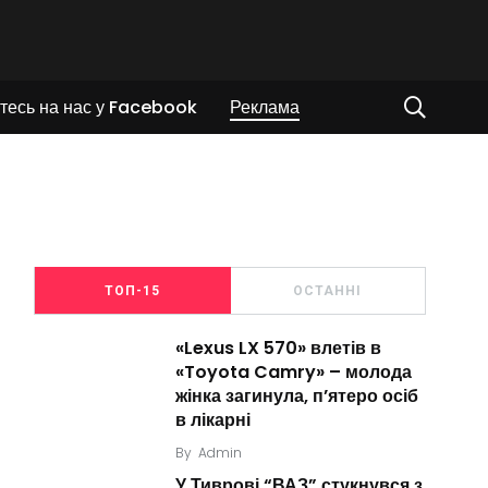
тесь на нас у Facebook
Реклама
ТОП-15
ОСТАННІ
«Lexus LX 570» влетів в
«Toyota Camry» – молода
жінка загинула, п’ятеро осіб
в лікарні
By
Admin
У Тиврові “ВАЗ” стукнувся з