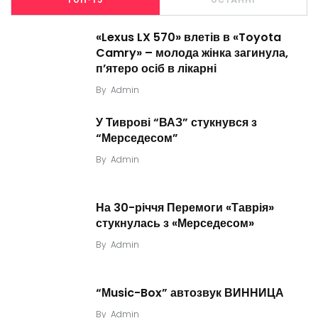
ТОП-15
ОСТАННІ
«Lexus LX 570» влетів в «Toyota
Camry» – молода жінка загинула,
п’ятеро осіб в лікарні
By
Admin
У Тиврові “ВАЗ” стукнувся з
“Мерседесом”
By
Admin
На 30-річчя Перемоги «Таврія»
стукнулась з «Мерседесом»
By
Admin
“Мusic-Box” автозвук ВИННИЦА
By
Admin