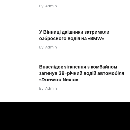
By
Admin
У Вінниці даішники затримали
озброєного водія на «BMW»
By
Admin
Внаслідок зіткнення з комбайном
загинув 38-річний водій автомобіля
«Daewoo Nexia»
By
Admin