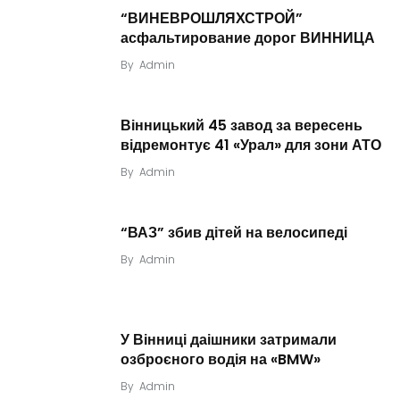
“ВИНЕВРОШЛЯХСТРОЙ”
асфальтирование дорог ВИННИЦА
By
Admin
Вінницький 45 завод за вересень
відремонтує 41 «Урал» для зони АТО
By
Admin
“ВАЗ” збив дітей на велосипеді
By
Admin
У Вінниці даішники затримали
озброєного водія на «BMW»
By
Admin