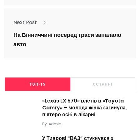
Next Post
На Вінниччині посеред траси запалало
авто
ТОП-15
ОСТАННІ
«Lexus LX 570» влетів в «Toyota
Camry» – молода жінка загинула,
п’ятеро осіб в лікарні
By
Admin
У Тиврові “ВАЗ” стукнувся з