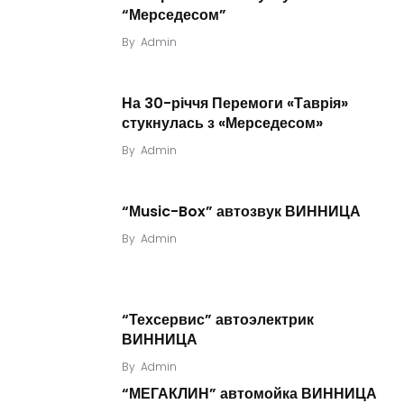
“Мерседесом”
By
Admin
На 30-річчя Перемоги «Таврія»
стукнулась з «Мерседесом»
By
Admin
“Мusic-Box” автозвук ВИННИЦА
By
Admin
“Техсервис” автоэлектрик
ВИННИЦА
By
Admin
“МЕГАКЛИН” автомойка ВИННИЦА