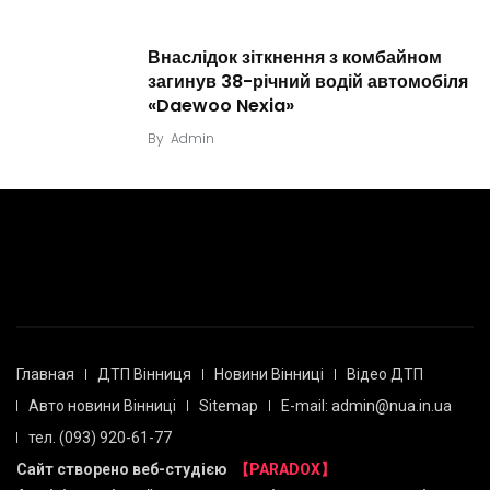
Внаслідок зіткнення з комбайном
загинув 38-річний водій автомобіля
«Daewoo Nexia»
By
Admin
Главная
ДТП Вінниця
Новини Вінниці
Відео ДТП
Авто новини Вінниці
Sitemap
E-mail: admin@nua.in.ua
тел. (093) 920-61-77
Сайт створено веб-студією
【PARADOX】