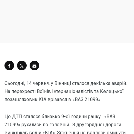
Сьогодні, 14 червня, у Вінниці сталося декілька аварій.
На перехресті Воїнів Інтернаціоналістів та Келецької
позашляховик КІА врізався в «ВАЗ 21099».
Це ДТП сталося близько 9-ої години ранку. «ВАЗ
21099» рухалась по головній. З другорядної дороги
виїжджав водій «КІА». Зіткнення не вдалось оминути.