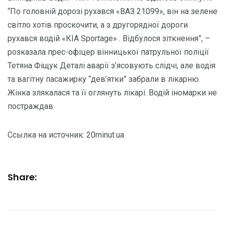
“По головній дорозі рухався «ВАЗ 21099», він на зелене
світло хотів проскочити, а з другорядної дороги
рухався водій «КІА Sportage» . Відбулося зіткнення”, –
розказала прес-офіцер вінницької патрульної поліції
Тетяна Фіщук Деталі аварії з’ясовують слідчі, але водія
та вагітну пасажирку “дев’ятки” забрали в лікарню.
Жінка злякалася та її оглянуть лікарі. Водій іномарки не
постраждав.
Ссылка на источник: 20minut.ua
Share: