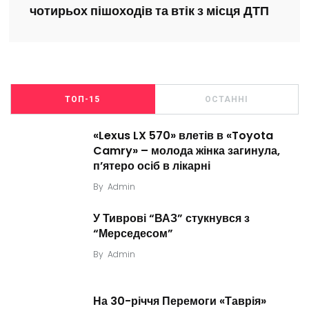
чотирьох пішоходів та втік з місця ДТП
ТОП-15
ОСТАННІ
«Lexus LX 570» влетів в «Toyota
Camry» – молода жінка загинула,
п’ятеро осіб в лікарні
By
Admin
У Тиврові “ВАЗ” стукнувся з
“Мерседесом”
By
Admin
На 30-річчя Перемоги «Таврія»