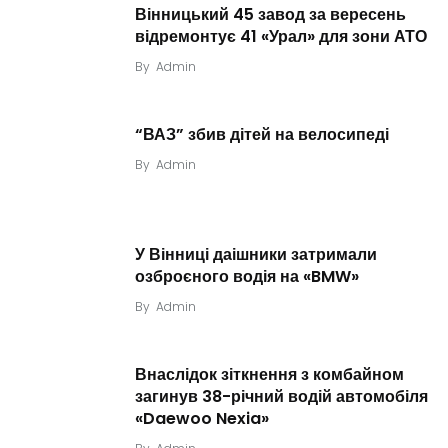
Вінницький 45 завод за вересень
відремонтує 41 «Урал» для зони АТО
By
Admin
“ВАЗ” збив дітей на велосипеді
By
Admin
У Вінниці даішники затримали
озброєного водія на «BMW»
By
Admin
Внаслідок зіткнення з комбайном
загинув 38-річний водій автомобіля
«Daewoo Nexia»