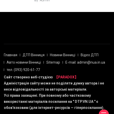
By
Admin
Главная
ДТП Вінниця
Новини Вінниці
Відео ДТП
Авто новини Вінниці
Sitemap
E-mail: admin@nua.in.ua
тел. (093) 920-61-77
Сайт створено веб-студією
【PARADOX】
Адміністрація сайту може не поділяти думку автора і не
несе відповідальності за авторські матеріали.
Усі права захищені. При повному або частковому
використанні матеріалів посилання на "
DTP.VN.UA
" є
обов'язковим (для інтернет-ресурсів — гіперпосилання).