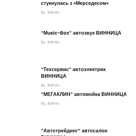
стукнулась з «Мерседесом»
By
Admin
“Мusic-Box” автозвук ВИННИЦА
By
Admin
“Техсервис” автоэлектрик
ВИННИЦА
By
Admin
“МЕГАКЛИН” автомойка ВИННИЦА
By
Admin
“Автотрейдинг” автосалон