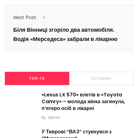
Next Post
Біля Вінниці згоріло два автомобіля.
Водія «Мерседеса» забрали в лікарню
ТОП-15
ОСТАННІ
«Lexus LX 570» влетів в «Toyota
Camry» – молода жінка загинула,
п’ятеро осіб в лікарні
By
Admin
У Тиврові “ВАЗ” стукнувся з