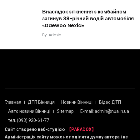
Внаслідок зіткнення з комбайном
загинув 38-річний водій автомобіля
«Daewoo Nexia»
By
Admin
Главная
ДТП Вінниця
Новини Вінниці
Відео ДТП
Авто новини Вінниці
Sitemap
E-mail: admin@nua.in.ua
тел. (093) 920-61-77
Сайт створено веб-студією
【PARADOX】
Адміністрація сайту може не поділяти думку автора і не