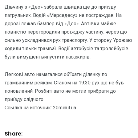
Дівчину з «Део» забрала швидка ще до приїзду
патрульних. Водій «Мерседесу» не постраждав. На
дорозі лежав бампер від «Део». Автівки майже
повністю перегородили проїжджу частину, через що
сильно ускладнився рух транспорту. У сторону Урожаю
ходили тільки трамваї. Водії автобусів та тролейбусів
були вимушені випустити пасажирів.
Легкові авто намагалися об’їхати ділянку по
трамвайним рейкам. Станом на 19:30 рух ще не був
поновлений. Розбиті авто не могли прибрати до
приїзду слідчого.
Ссылка на источник: 20minut.ua
Share: