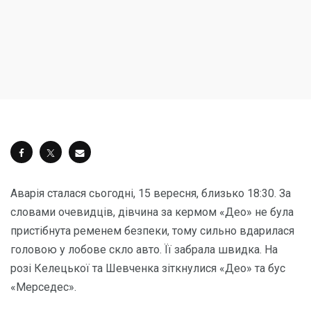
Аварія сталася сьогодні, 15 вересня, близько 18:30. За
словами очевидців, дівчина за кермом «Део» не була
пристібнута ременем безпеки, тому сильно вдарилася
головою у лобове скло авто. Її забрала швидка. На
розі Келецької та Шевченка зіткнулися «Део» та бус
«Мерседес».