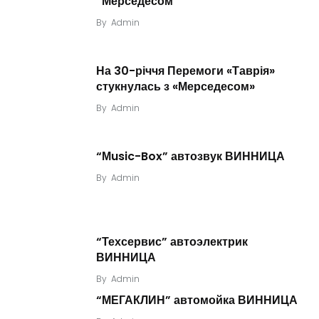
“Мерседесом”
By
Admin
На 30-річчя Перемоги «Таврія»
стукнулась з «Мерседесом»
By
Admin
“Мusic-Box” автозвук ВИННИЦА
By
Admin
“Техсервис” автоэлектрик
ВИННИЦА
By
Admin
“МЕГАКЛИН” автомойка ВИННИЦА