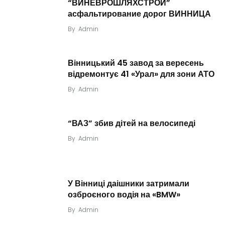
“ВИНЕВРОШЛЯХСТРОЙ”
асфальтирование дорог ВИННИЦА
By
Admin
Вінницький 45 завод за вересень
відремонтує 41 «Урал» для зони АТО
By
Admin
“ВАЗ” збив дітей на велосипеді
By
Admin
У Вінниці даішники затримали
озброєного водія на «BMW»
By
Admin