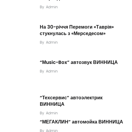
By
Admin
На 30-річчя Перемоги «Таврія»
стукнулась з «Мерседесом»
By
Admin
“Мusic-Box” автозвук ВИННИЦА
By
Admin
“Техсервис” автоэлектрик
ВИННИЦА
By
Admin
“МЕГАКЛИН” автомойка ВИННИЦА
By
Admin