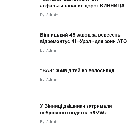
асфальтирование дорог ВИННИЦА
By
Admin
Вінницький 45 завод за вересень
відремонтує 41 «Урал» для зони АТО
By
Admin
“ВАЗ” збив дітей на велосипеді
By
Admin
У Вінниці даішники затримали
озброєного водія на «BMW»
By
Admin