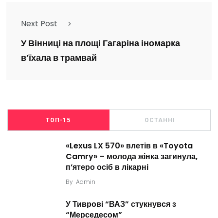
Next Post
У Вінниці на площі Гагаріна іномарка
в’їхала в трамвай
ТОП-15
ОСТАННІ
«Lexus LX 570» влетів в «Toyota
Camry» – молода жінка загинула,
п’ятеро осіб в лікарні
By
Admin
У Тиврові “ВАЗ” стукнувся з
“Мерседесом”