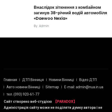
Внаслідок зіткнення з комбайном
загинув 38-річний водій автомобіля
«Daewoo Nexia»
By
Admin
Главная
ДТП Вінниця
Новини Вінниці
Відео ДТП
Авто новини Вінниці
Sitemap
E-mail: admin@nua.in.ua
тел. (093) 920-61-77
Сайт створено веб-студією
【PARADOX】
Адміністрація сайту може не поділяти думку автора і не