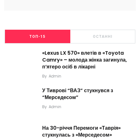
ТОП-15
ОСТАННІ
«Lexus LX 570» влетів в «Toyota
Camry» – молода жінка загинула,
п’ятеро осіб в лікарні
By
Admin
У Тиврові “ВАЗ” стукнувся з
“Мерседесом”
By
Admin
На 30-річчя Перемоги «Таврія»
стукнулась з «Мерседесом»