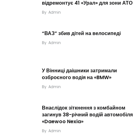
відремонтує 41 «Урал» для зони АТО
By
Admin
“ВАЗ” збив дітей на велосипеді
By
Admin
У Вінниці даішники затримали
озброєного водія на «BMW»
By
Admin
Внаслідок зіткнення з комбайном
загинув 38-річний водій автомобіля
«Daewoo Nexia»
By
Admin