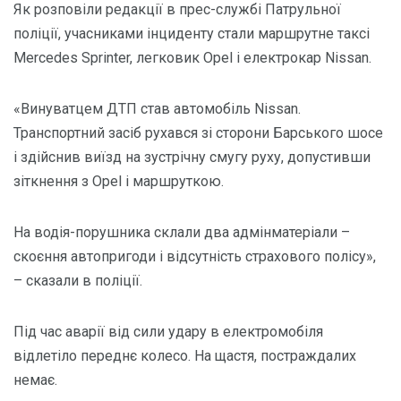
Як розповіли редакції в прес-службі Патрульної
поліції, учасниками інциденту стали маршрутне таксі
Mercedes Sprinter, легковик Opel і електрокар Nissan.
«Винуватцем ДТП став автомобіль Nissan.
Транспортний засіб рухався зі сторони Барського шосе
і здійснив виїзд на зустрічну смугу руху, допустивши
зіткнення з Opel і маршруткою.
На водія-порушника склали два адмінматеріали –
скоєння автопригоди і відсутність страхового полісу»,
– сказали в поліції.
Під час аварії від сили удару в електромобіля
відлетіло переднє колесо. На щастя, постраждалих
немає.