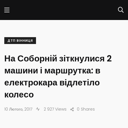
ДТП ВІННИЦЯ
На Соборній зіткнулися 2
машини і маршрутка: в
електрокара відлетіло
колесо
10 Лютого, 2017
2 927 Views
0
Shares