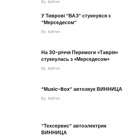
By
Admin
У Тиврові “ВАЗ” стукнувся з
“Мерседесом”
By
Admin
На 30-річчя Перемоги «Таврія»
стукнулась з «Мерседесом»
By
Admin
“Мusic-Box” автозвук ВИННИЦА
By
Admin
“Техсервис” автоэлектрик
ВИННИЦА