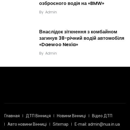
озброєного водія на «BMW»
By
Admin
Внаслідок зіткнення з комбайном
загинув 38-річний водій автомобіля
«Daewoo Nexia»
By
Admin
Главная
ДТП Вінниця
Новини Вінниці
Відео ДТП
Авто новини Вінниці
Sitemap
E-mail: admin@nua.in.ua