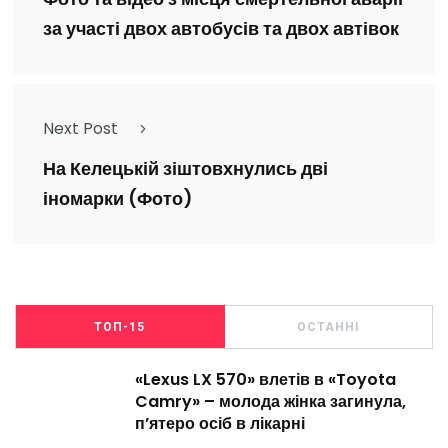
за участі двох автобусів та двох автівок
Next Post
На Келецькій зіштовхнулись дві
іномарки (Фото)
ТОП-15
ОСТАННІ
«Lexus LX 570» влетів в «Toyota
Camry» – молода жінка загинула,
п’ятеро осіб в лікарні