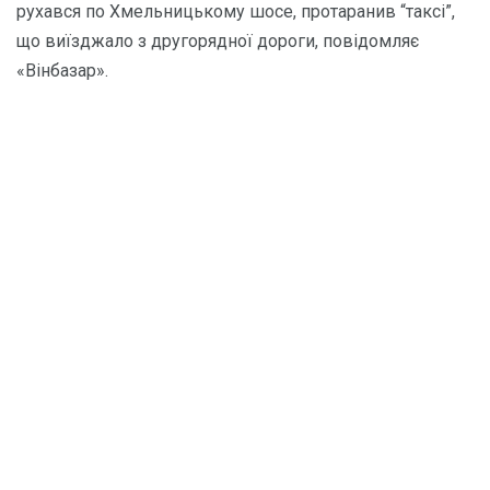
рухався по Хмельницькому шосе, протаранив “таксі”,
що виїзджало з другорядної дороги, повідомляє
«Вінбазар».