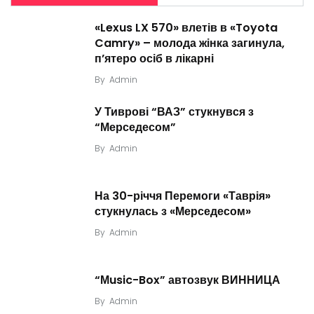
«Lexus LX 570» влетів в «Toyota
Camry» – молода жінка загинула,
п’ятеро осіб в лікарні
By
Admin
У Тиврові “ВАЗ” стукнувся з
“Мерседесом”
By
Admin
На 30-річчя Перемоги «Таврія»
стукнулась з «Мерседесом»
By
Admin
“Мusic-Box” автозвук ВИННИЦА
By
Admin