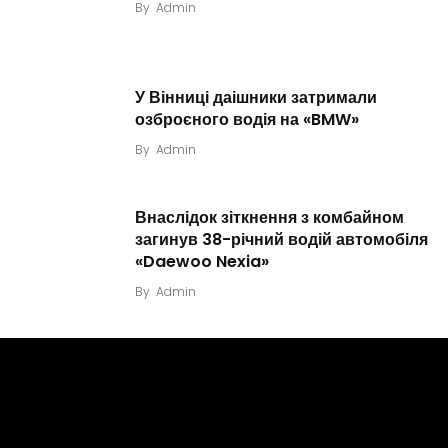
By
Admin
У Вінниці даішники затримали
озброєного водія на «BMW»
By
Admin
Внаслідок зіткнення з комбайном
загинув 38-річний водій автомобіля
«Daewoo Nexia»
By
Admin