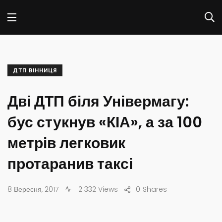
ДТП ВІННИЦЯ
Дві ДТП біля Універмагу:
бус стукнув «КІА», а за 100
метрів легковик
протаранив таксі
8 Вересня, 2017
2 332 Views
0
Shares