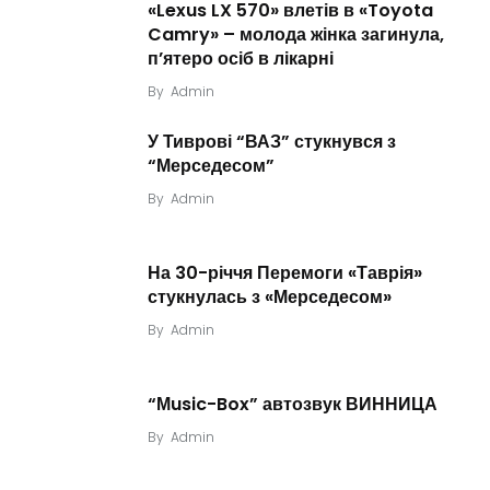
«Lexus LX 570» влетів в «Toyota
Camry» – молода жінка загинула,
п’ятеро осіб в лікарні
By
Admin
У Тиврові “ВАЗ” стукнувся з
“Мерседесом”
By
Admin
На 30-річчя Перемоги «Таврія»
стукнулась з «Мерседесом»
By
Admin
“Мusic-Box” автозвук ВИННИЦА
By
Admin