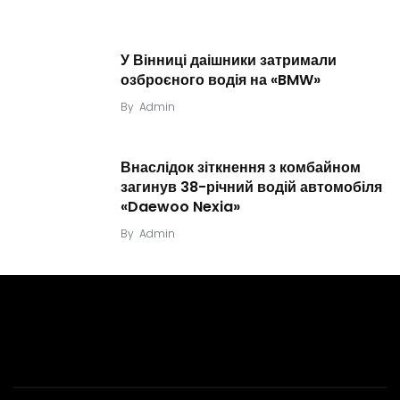
У Вінниці даішники затримали
озброєного водія на «BMW»
By
Admin
Внаслідок зіткнення з комбайном
загинув 38-річний водій автомобіля
«Daewoo Nexia»
By
Admin