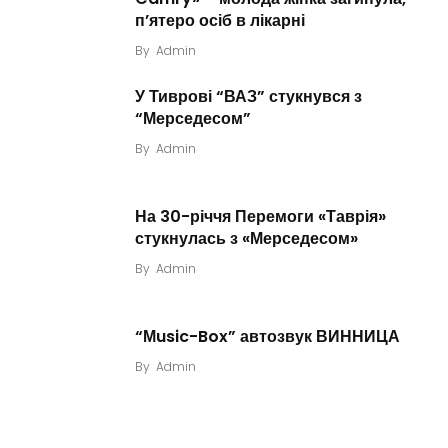
п’ятеро осіб в лікарні
By
Admin
У Тиврові “ВАЗ” стукнувся з
“Мерседесом”
By
Admin
На 30-річчя Перемоги «Таврія»
стукнулась з «Мерседесом»
By
Admin
“Мusic-Box” автозвук ВИННИЦА
By
Admin