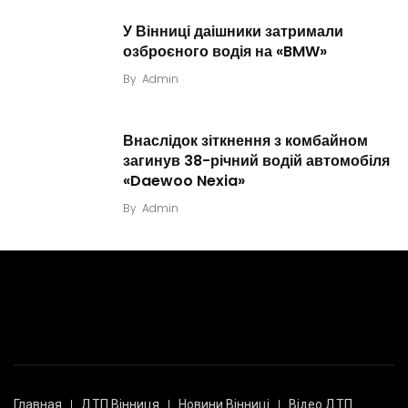
У Вінниці даішники затримали
озброєного водія на «BMW»
By
Admin
Внаслідок зіткнення з комбайном
загинув 38-річний водій автомобіля
«Daewoo Nexia»
By
Admin
Главная
ДТП Вінниця
Новини Вінниці
Відео ДТП