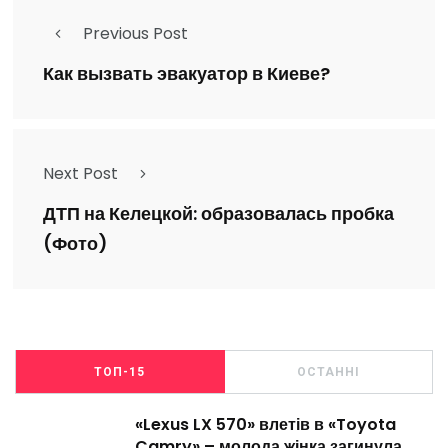
Previous Post
Как вызвать эвакуатор в Киеве?
Next Post
ДТП на Келецкой: образовалась пробка
(Фото)
ТОП-15
ОСТАННІ
«Lexus LX 570» влетів в «Toyota
Camry» – молода жінка загинула,