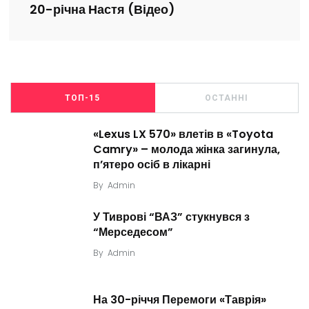
20-річна Настя (Відео)
ТОП-15
ОСТАННІ
«Lexus LX 570» влетів в «Toyota
Camry» – молода жінка загинула,
п’ятеро осіб в лікарні
By
Admin
У Тиврові “ВАЗ” стукнувся з
“Мерседесом”
By
Admin
На 30-річчя Перемоги «Таврія»