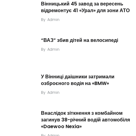
Вінницький 45 завод за вересень
відремонтує 41 «Урал» для зони АТО
By
Admin
“ВАЗ” збив дітей на велосипеді
By
Admin
У Вінниці даішники затримали
озброєного водія на «BMW»
By
Admin
Внаслідок зіткнення з комбайном
загинув 38-річний водій автомобіля
«Daewoo Nexia»
By
Admin