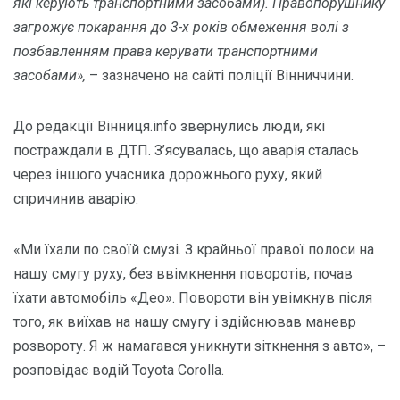
які керують транспортними засобами). Правопорушнику
загрожує покарання до 3-х років обмеження волі з
позбавленням права керувати транспортними
засобами»,
– зазначено на сайті поліції Вінниччини.
До редакції Вiнниця.info звернулись люди, які
постраждали в ДТП. З’ясувалась, що аварія сталась
через іншого учасника дорожнього руху, який
спричинив аварію.
«Ми їхали по своїй смузі. З крайньої правої полоси на
нашу смугу руху, без ввімкнення поворотів, почав
їхати автомобіль «Део». Повороти він увімкнув після
того, як виїхав на нашу смугу і здійснював маневр
розвороту. Я ж намагався уникнути зіткнення з авто», –
розповідає водій Toyota Corolla.