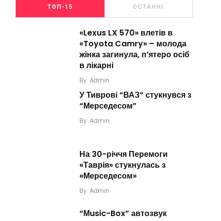
ТОП-15
ОСТАННІ
«Lexus LX 570» влетів в
«Toyota Camry» – молода
жінка загинула, п’ятеро осіб
в лікарні
By
Admin
У Тиврові “ВАЗ” стукнувся з
“Мерседесом”
By
Admin
На 30-річчя Перемоги
«Таврія» стукнулась з
«Мерседесом»
By
Admin
“Мusic-Box” автозвук