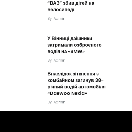
“ВАЗ” збив дітей на
велосипеді
By
Admin
У Вінниці даішники
затримали озброєного
водія на «BMW»
By
Admin
Внаслідок зіткнення з
комбайном загинув 38-
річний водій автомобіля
«Daewoo Nexia»
By
Admin