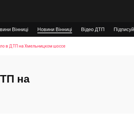
вини Вінниці
Новини Вінниці
Відео ДТП
Підписуй
ало в ДТП на Хмельницком шоссе
ДТП на