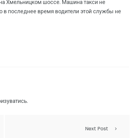
П на Хмельницком шоссе. Машина такси не
то в последнее время водители этой службы не
ризуватись
.
Next Post