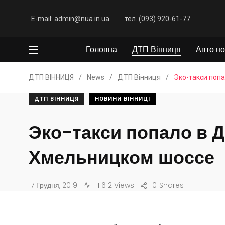
E-mail: admin@nua.in.ua
тел. (093) 920-61-77
Головна
ДТП Вінниця
Авто но
ДТП ВІННИЦЯ
/
News
/
ДТП Вінниця
/
Эко-такси поп
ДТП ВІННИЦЯ
НОВИНИ ВІННИЦІ
Эко-такси попало в 
Хмельницком шоссе
17 Грудня, 2019
1 612 Views
0
Shares