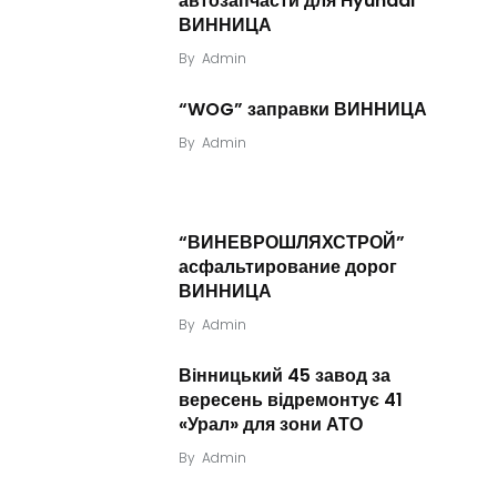
автозапчасти для Hyundai
ВИННИЦА
By
Admin
“WOG” заправки ВИННИЦА
By
Admin
“ВИНЕВРОШЛЯХСТРОЙ”
асфальтирование дорог
ВИННИЦА
By
Admin
Вінницький 45 завод за
вересень відремонтує 41
«Урал» для зони АТО
By
Admin