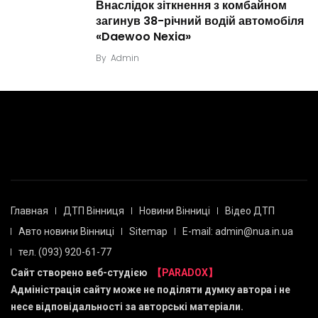
Внаслідок зіткнення з комбайном
загинув 38-річний водій автомобіля
«Daewoo Nexia»
By
Admin
Главная
ДТП Вінниця
Новини Вінниці
Відео ДТП
Авто новини Вінниці
Sitemap
E-mail: admin@nua.in.ua
тел. (093) 920-61-77
Сайт створено веб-студією
【PARADOX】
Адміністрація сайту може не поділяти думку автора і не
несе відповідальності за авторські матеріали.