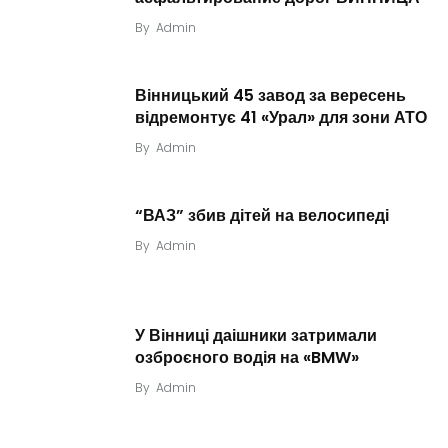
By
Admin
Вінницький 45 завод за вересень
відремонтує 41 «Урал» для зони АТО
By
Admin
“ВАЗ” збив дітей на велосипеді
By
Admin
У Вінниці даішники затримали
озброєного водія на «BMW»
By
Admin