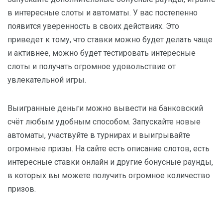
в интересные слоты и автоматы. У вас постепенно
появится уверенность в своих действиях. Это
приведет к тому, что ставки можно будет делать чаще
и активнее, можно будет тестировать интересные
слоты и получать огромное удовольствие от
увлекательной игры.
Выигранные деньги можно вывести на банковский
счёт любым удобным способом. Запускайте новые
автоматы, участвуйте в турнирах и выигрывайте
огромные призы. На сайте есть описание слотов, есть
интересные ставки онлайн и другие бонусные раунды,
в которых вы можете получить огромное количество
призов.