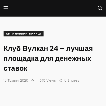
АВТО НОВИНИ ВІННИЦІ
Клуб Вулкан 24 – лучшая
площадка для денежных
ставок
16 Травня, 2020
1 575 Views
0
Shares