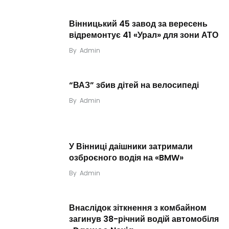
Вінницький 45 завод за вересень
відремонтує 41 «Урал» для зони АТО
By
Admin
“ВАЗ” збив дітей на велосипеді
By
Admin
У Вінниці даішники затримали
озброєного водія на «BMW»
By
Admin
Внаслідок зіткнення з комбайном
загинув 38-річний водій автомобіля