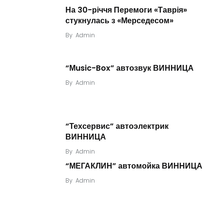
На 30-річчя Перемоги «Таврія»
стукнулась з «Мерседесом»
By
Admin
“Мusic-Box” автозвук ВИННИЦА
By
Admin
“Техсервис” автоэлектрик
ВИННИЦА
By
Admin
“МЕГАКЛИН” автомойка ВИННИЦА
By
Admin