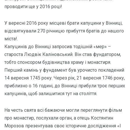
проводити ще у 2016 році!
У вересні 2016 року місцеві брати капуцини у Вінниці,
відсвяткували 270 річницю прибуття братів до нашого
міста!.
Капуцинів до Вінниці запросив тодішній «мер» –
староста Людвік Каліновський. Він став фундатором,
тобто спонсором будівництва храму і монастиря.
Перший камінь у фундамент був урочисто покладений
14 вересня 1745 року. Через рік, 21 вересня 1746 року,
приблизно о 16 годині, до Вінниці прибули троє перших
капуцинів, щоб залишитися тут на століття.
На честь свята всі бажаючи могли переглянути фільм
про монастир, послухали орган, а отець Костянтин
Морозов презентував своє історичне дослідження «І