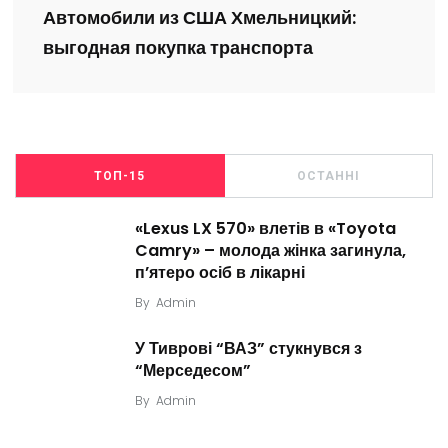
Автомобили из США Хмельницкий:
выгодная покупка транспорта
ТОП-15
ОСТАННІ
«Lexus LX 570» влетів в «Toyota
Camry» – молода жінка загинула,
п’ятеро осіб в лікарні
By
Admin
У Тиврові “ВАЗ” стукнувся з
“Мерседесом”
By
Admin