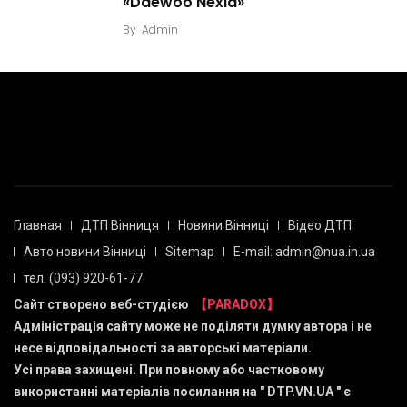
«Daewoo Nexia»
By
Admin
Главная
ДТП Вінниця
Новини Вінниці
Відео ДТП
Авто новини Вінниці
Sitemap
E-mail: admin@nua.in.ua
тел. (093) 920-61-77
Сайт створено веб-студією
【PARADOX】
Адміністрація сайту може не поділяти думку автора і не
несе відповідальності за авторські матеріали.
Усі права захищені. При повному або частковому
використанні матеріалів посилання на "
DTP.VN.UA
" є