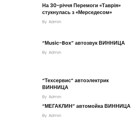
На 30-річчя Перемоги «Таврія»
стукнулась з «Мерседесом»
By
Admin
“Мusic-Box” автозвук ВИННИЦА
By
Admin
“Техсервис” автоэлектрик
ВИННИЦА
By
Admin
“МЕГАКЛИН” автомойка ВИННИЦА
By
Admin