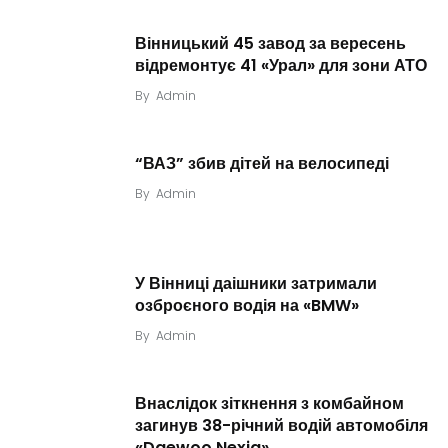
Вінницький 45 завод за вересень
відремонтує 41 «Урал» для зони АТО
By
Admin
“ВАЗ” збив дітей на велосипеді
By
Admin
У Вінниці даішники затримали
озброєного водія на «BMW»
By
Admin
Внаслідок зіткнення з комбайном
загинув 38-річний водій автомобіля
«Daewoo Nexia»