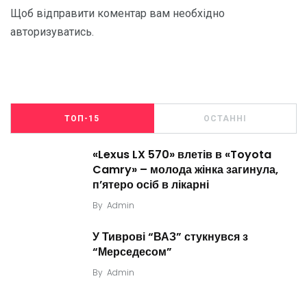
Щоб відправити коментар вам необхідно
авторизуватись
.
ТОП-15
ОСТАННІ
«Lexus LX 570» влетів в «Toyota
Camry» – молода жінка загинула,
п’ятеро осіб в лікарні
By
Admin
У Тиврові “ВАЗ” стукнувся з
“Мерседесом”
By
Admin