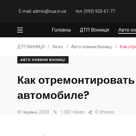
E-mail: admin@nua.in.ua
тел. (093) 920-61-77
Головна
ДТП Вінниця
Авто но
ДТП ВІННИЦЯ
/
News
/
Авто новини Вінниці
/
Как отр
АВТО НОВИНИ ВІННИЦІ
Как отремонтировать
автомобиле?
16 Червня, 2020
1 397 Views
0
Shares