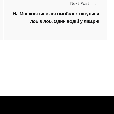
Next Post
На Московській автомобілі зіткнулися
лоб в лоб. Один водій у лікарні