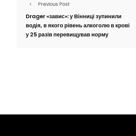
Previous Post
Drager «завис»: у Вінниці зупинили
водія, в якого рівень алкоголю в крові
у 25 разів перевищував норму