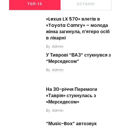
ТОП-15
ОСТАННІ
«Lexus LX 570» влетів в
«Toyota Camry» – молода
жінка загинула, п’ятеро осіб
в лікарні
By
Admin
У Тиврові “ВАЗ” стукнувся з
“Мерседесом”
By
Admin
На 30-річчя Перемоги
«Таврія» стукнулась з
«Мерседесом»
By
Admin
“Мusic-Box” автозвук