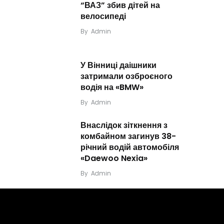
“ВАЗ” збив дітей на
велосипеді
By
Admin
У Вінниці даішники
затримали озброєного
водія на «BMW»
By
Admin
Внаслідок зіткнення з
комбайном загинув 38-
річний водій автомобіля
«Daewoo Nexia»
By
Admin