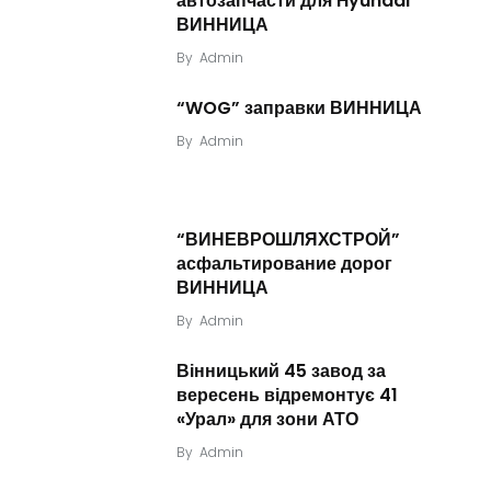
автозапчасти для Hyundai
ВИННИЦА
By
Admin
“WOG” заправки ВИННИЦА
By
Admin
“ВИНЕВРОШЛЯХСТРОЙ”
асфальтирование дорог
ВИННИЦА
By
Admin
Вінницький 45 завод за
вересень відремонтує 41
«Урал» для зони АТО
By
Admin