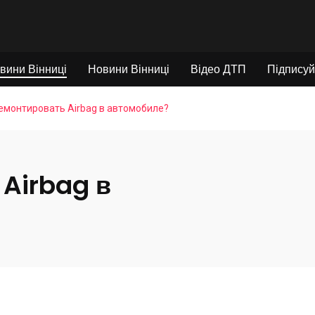
вини Вінниці
Новини Вінниці
Відео ДТП
Підписуй
емонтировать Airbag в автомобиле?
 Airbag в