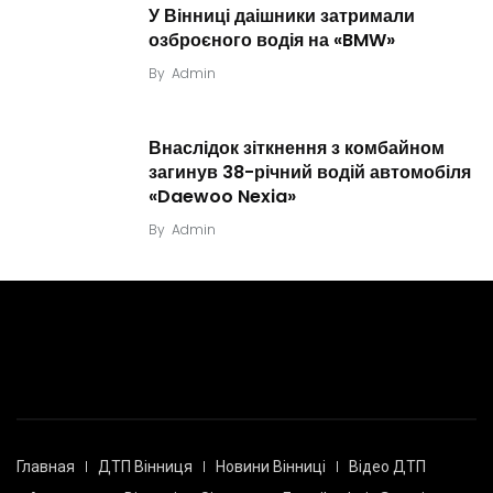
У Вінниці даішники затримали
озброєного водія на «BMW»
By
Admin
Внаслідок зіткнення з комбайном
загинув 38-річний водій автомобіля
«Daewoo Nexia»
By
Admin
Главная
ДТП Вінниця
Новини Вінниці
Відео ДТП