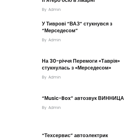
п’ятеро осіб в лікарні
By
Admin
У Тиврові “ВАЗ” стукнувся з
“Мерседесом”
By
Admin
На 30-річчя Перемоги «Таврія»
стукнулась з «Мерседесом»
By
Admin
“Мusic-Box” автозвук ВИННИЦА
By
Admin
“Техсервис” автоэлектрик