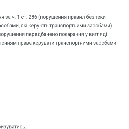
 за ч. 1 ст. 286 (порушення правил безпеки
особами, які керують транспортними засобами)
опорушення передбачено покарання у вигляді
авленням права керувати транспортними засобами
ризуватись
.