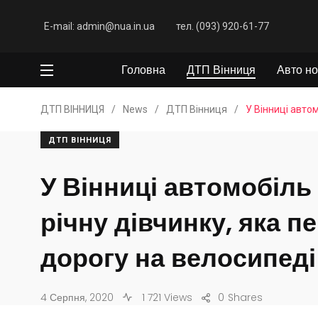
E-mail: admin@nua.in.ua
тел. (093) 920-61-77
Головна
ДТП Вінниця
Авто но
ДТП ВІННИЦЯ
/
News
/
ДТП Вінниця
/
У Вінниці авто
ДТП ВІННИЦЯ
У Вінниці автомобіль 
річну дівчинку, яка 
дорогу на велосипеді
4 Серпня, 2020
1 721 Views
0
Shares