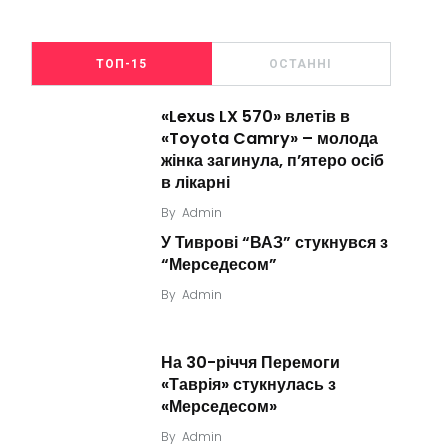
ТОП-15
ОСТАННІ
«Lexus LX 570» влетів в
«Toyota Camry» – молода
жінка загинула, п’ятеро осіб
в лікарні
By
Admin
У Тиврові “ВАЗ” стукнувся з
“Мерседесом”
By
Admin
На 30-річчя Перемоги
«Таврія» стукнулась з
«Мерседесом»
By
Admin