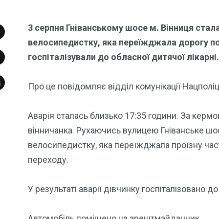
3 серпня Гніванському шосе м. Вінниця стал
велосипедистку, яка переїжджала дорогу по
госпіталізували до обласної дитячої лікарні.
Про це повідомляє відділ комунікації Нацполіції
Аварія сталась близько 17:35 години. За керм
вінничанка. Рухаючись вулицею Гніванське шос
велосипедистку, яка переїжджала проїзну ча
переходу.
У результаті аварії дівчинку госпіталізовано до
Автомобіль поміщено на арештмайданчик.