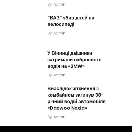
By
Admin
“ВАЗ” збив дітей на
велосипеді
By
Admin
У Вінниці даішники
затримали озброєного
водія на «BMW»
By
Admin
Внаслідок зіткнення з
комбайном загинув 38-
річний водій автомобіля
«Daewoo Nexia»
By
Admin