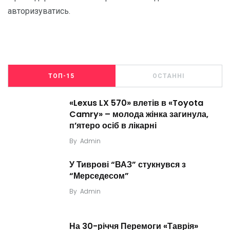
авторизуватись
.
ТОП-15
ОСТАННІ
«Lexus LX 570» влетів в «Toyota
Camry» – молода жінка загинула,
п’ятеро осіб в лікарні
By
Admin
У Тиврові “ВАЗ” стукнувся з
“Мерседесом”
By
Admin
На 30-річчя Перемоги «Таврія»