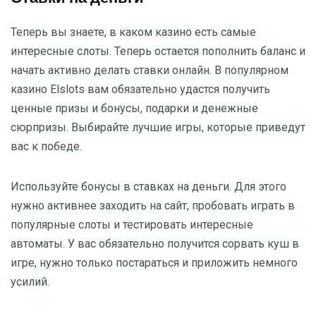
Теперь вы знаете, в каком казино есть самые
интересные слоты. Теперь остается пополнить баланс и
начать активно делать ставки онлайн. В популярном
казино Elslots вам обязательно удастся получить
ценные призы и бонусы, подарки и денежные
сюрпризы. Выбирайте лучшие игры, которые приведут
вас к победе.
Используйте бонусы в ставках на деньги. Для этого
нужно активнее заходить на сайт, пробовать играть в
популярные слоты и тестировать интересные
автоматы. У вас обязательно получится сорвать куш в
игре, нужно только постараться и приложить немного
усилий.