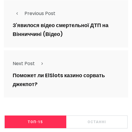
Previous Post
З'явилося відео смертельної ДТП на
Вінниччині (Відео)
Next Post
Поможет ли ElSlots казино сорвать
джекпот?
ТОП-15
ОСТАННІ