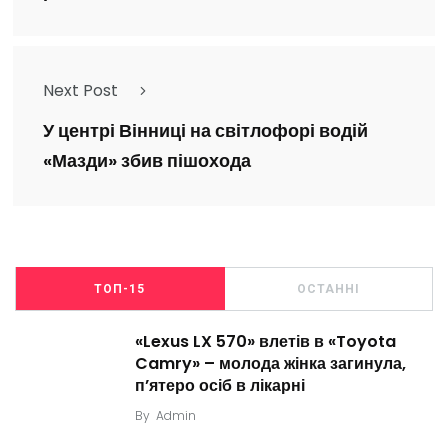
Next Post
У центрі Вінниці на світлофорі водій
«Мазди» збив пішохода
ТОП-15
ОСТАННІ
«Lexus LX 570» влетів в «Toyota
Camry» – молода жінка загинула,
п’ятеро осіб в лікарні
By
Admin