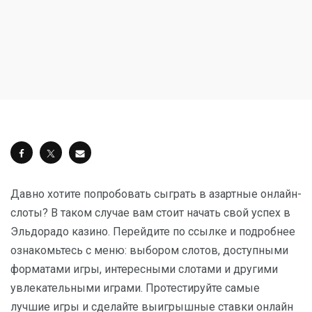
Давно хотите попробовать сыграть в азартные онлайн-
слоты? В таком случае вам стоит начать свой успех в
Эльдорадо казино. Перейдите по ссылке и подробнее
ознакомьтесь с меню: выбором слотов, доступными
форматами игры, интересными слотами и другими
увлекательными играми. Протестируйте самые
лучшие игры и сделайте выигрышные ставки онлайн