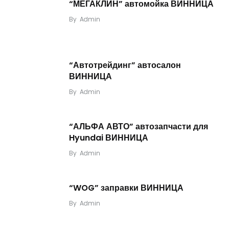
“МЕГАКЛИН” автомойка ВИННИЦА
By
Admin
“Автотрейдинг” автосалон
ВИННИЦА
By
Admin
“АЛЬФА АВТО” автозапчасти для
Hyundai ВИННИЦА
By
Admin
“WOG” заправки ВИННИЦА
By
Admin