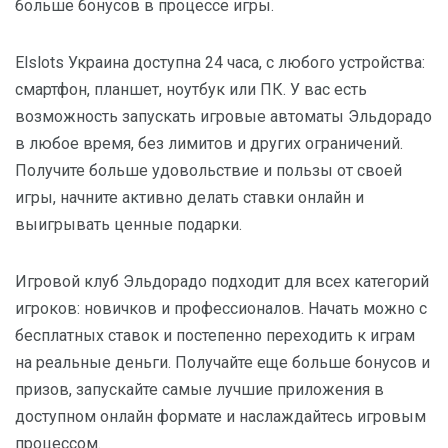
больше бонусов в процессе игры.
Elslots Украина доступна 24 часа, с любого устройства:
смартфон, планшет, ноутбук или ПК. У вас есть
возможность запускать игровые автоматы Эльдорадо
в любое время, без лимитов и других ограничений.
Получите больше удовольствие и пользы от своей
игры, начните активно делать ставки онлайн и
выигрывать ценные подарки.
Игровой клуб Эльдорадо подходит для всех категорий
игроков: новичков и профессионалов. Начать можно с
бесплатных ставок и постепенно переходить к играм
на реальные деньги. Получайте еще больше бонусов и
призов, запускайте самые лучшие приложения в
доступном онлайн формате и наслаждайтесь игровым
процессом.