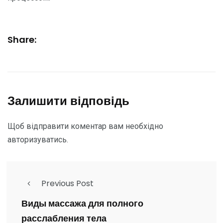
Share:
Залишити відповідь
Щоб відправити коментар вам необхідно
авторизуватись
.
Previous Post
Виды массажа для полного
расслабления тела