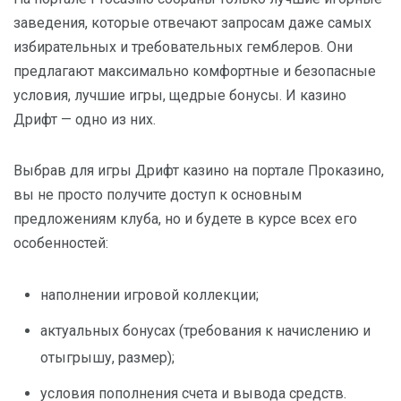
заведения, которые отвечают запросам даже самых
избирательных и требовательных гемблеров. Они
предлагают максимально комфортные и безопасные
условия, лучшие игры, щедрые бонусы. И казино
Дрифт — одно из них.
Выбрав для игры Дрифт казино на портале Проказино,
вы не просто получите доступ к основным
предложениям клуба, но и будете в курсе всех его
особенностей:
наполнении игровой коллекции;
актуальных бонусах (требования к начислению и
отыгрышу, размер);
условия пополнения счета и вывода средств.