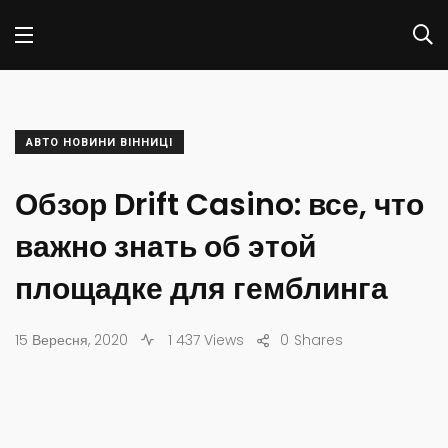
АВТО НОВИНИ ВІННИЦІ
Обзор Drift Casino: все, что
важно знать об этой
площадке для гемблинга
15 Вересня, 2020
1 437 Views
0
Shares