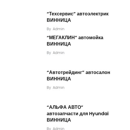
“Техсервис” автоэлектрик
ВИННИЦА
By
Admin
“МЕГАКЛИН” автомойка
ВИННИЦА
By
Admin
“Автотрейдинг” автосалон
ВИННИЦА
By
Admin
“АЛЬФА АВТО”
автозапчасти для Hyundai
ВИННИЦА
By
Admin