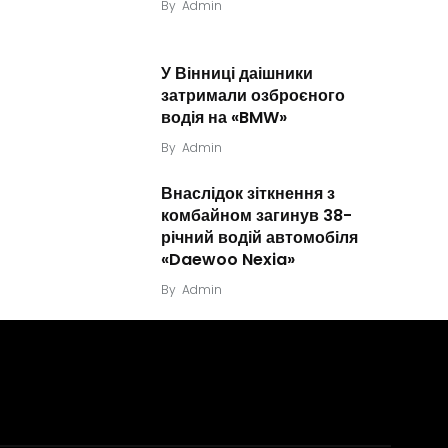
By
Admin
У Вінниці даішники
затримали озброєного
водія на «BMW»
By
Admin
Внаслідок зіткнення з
комбайном загинув 38-
річний водій автомобіля
«Daewoo Nexia»
By
Admin