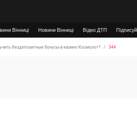
вини Вінниці
Новини Вінниці
Відео ДТП
Підписуй
учить бездепозитные бонусы в казино Космолот?
/
344