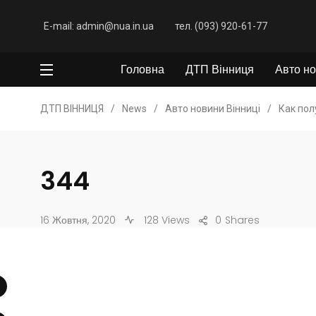
E-mail: admin@nua.in.ua
тел. (093) 920-61-77
Головна
ДТП Вінниця
Авто но
ДТП ВІННИЦЯ
/
News
/
Авто новини Вінниці
/
Как пол
344
16 Жовтня, 2020
128 Views
0
Shares