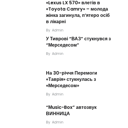
«Lexus LX 570» влетів в
«Toyota Camry» – молода
жінка загинула, п’ятеро осіб
в лікарні
By
Admin
У Тиврові “ВАЗ” стукнувся з
“Мерседесом”
By
Admin
На 30-річчя Перемоги
«Таврія» стукнулась з
«Мерседесом»
By
Admin
“Мusic-Box” автозвук
ВИННИЦА
By
Admin