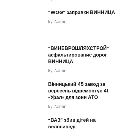
“WOG” заправки ВИННИЦА
By
Admin
“ВИНЕВРОШЛЯХСТРОЙ”
асфальтирование дорог
ВИННИЦА
By
Admin
Вінницький 45 завод за
вересень відремонтує 41
«Урал» для зони АТО
By
Admin
“ВАЗ” збив дітей на
велосипеді