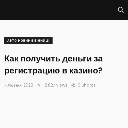
АВТО НОВИНИ ВІННИЦІ
Как получить деньги за
регистрацию в казино?
7 Жовтня, 2020
2 027 Views
0
Shares