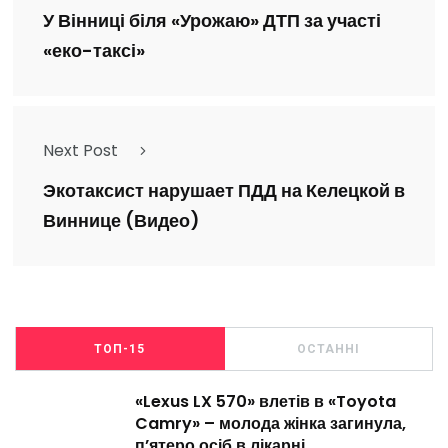
У Вінниці біля «Урожаю» ДТП за участі
«еко-таксі»
Next Post
Экотаксист нарушает ПДД на Келецкой в
Виннице (Видео)
ТОП-15
ОСТАННІ
«Lexus LX 570» влетів в «Toyota
Camry» – молода жінка загинула,
п’ятеро осіб в лікарні