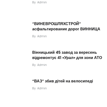
By
Admin
“ВИНЕВРОШЛЯХСТРОЙ”
асфальтирование дорог ВИННИЦА
By
Admin
Вінницький 45 завод за вересень
відремонтує 41 «Урал» для зони АТО
By
Admin
“ВАЗ” збив дітей на велосипеді
By
Admin