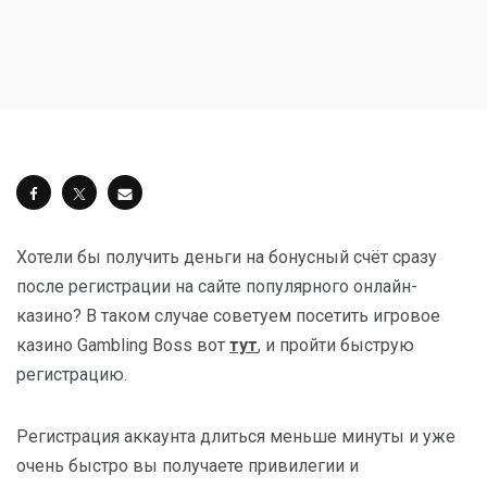
Хотели бы получить деньги на бонусный счёт сразу
после регистрации на сайте популярного онлайн-
казино? В таком случае советуем посетить игровое
казино Gambling Boss вот
тут
, и пройти быструю
регистрацию.
Регистрация аккаунта длиться меньше минуты и уже
очень быстро вы получаете привилегии и