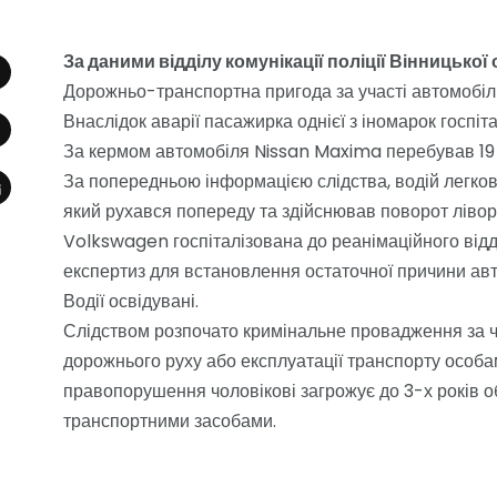
За даними відділу комунікації поліції Вінницької о
Дорожньо-транспортна пригода за участі автомобілі
Внаслідок аварії пасажирка однієї з іномарок госпіта
За кермом автомобіля Nissan Maxima перебував 19 
За попередньою інформацією слідства, водій легкови
який рухався попереду та здійснював поворот лівор
Volkswagen госпіталізована до реанімаційного відді
експертиз для встановлення остаточної причини ав
Водії освідувані.
Слідством розпочато кримінальне провадження за ч.
дорожнього руху або експлуатації транспорту особа
правопорушення чоловікові загрожує до 3-х років 
транспортними засобами.