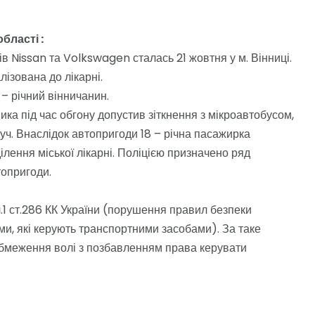
бласті :
в Nissan та Volkswagen сталась 21 жовтня у м. Вінниці.
лізована до лікарні.
– річний вінничанин.
ка під час обгону допустив зіткнення з мікроавтобусом,
уч. Внаслідок автопригоди 18 – річна пасажирка
лення міської лікарні. Поліцією призначено ряд
топригоди.
1 ст.286 КК України (порушення правил безпеки
ми, які керують транспортними засобами). За таке
обмеження волі з позбавленням права керувати