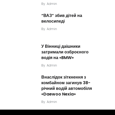
By
Admin
“ВАЗ” збив дітей на
велосипеді
By
Admin
У Вінниці даішники
затримали озброєного
водія на «BMW»
By
Admin
Внаслідок зіткнення з
комбайном загинув 38-
річний водій автомобіля
«Daewoo Nexia»
By
Admin