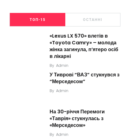
ТОП-15
ОСТАННІ
«Lexus LX 570» влетів в
«Toyota Camry» – молода
жінка загинула, п’ятеро осіб
в лікарні
By
Admin
У Тиврові “ВАЗ” стукнувся з
“Мерседесом”
By
Admin
На 30-річчя Перемоги
«Таврія» стукнулась з
«Мерседесом»
By
Admin