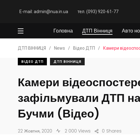
E-mail: admin@nua.in.ua
тел. (093) 920-61-77
Головна
ДТП Вінниця
Авто но
ДТП ВІННИЦЯ
/
News
/
Відео ДТП
/
Камери відеоспос
ВІДЕО ДТП
ДТП ВІННИЦЯ
Камери відеоспостер
зафільмували ДТП на
Бучми (Відео)
22 Жовтня, 2020
2 000 Views
0
Shares