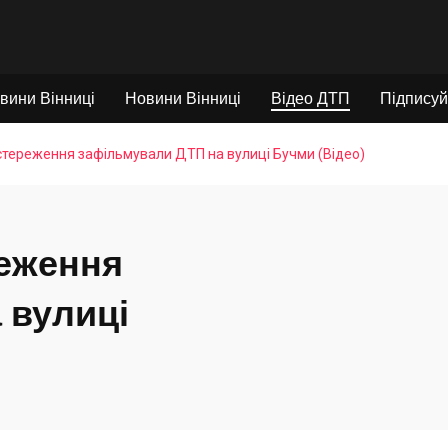
вини Вінниці
Новини Вінниці
Відео ДТП
Підписуй
тереження зафільмували ДТП на вулиці Бучми (Відео)
еження
 вулиці