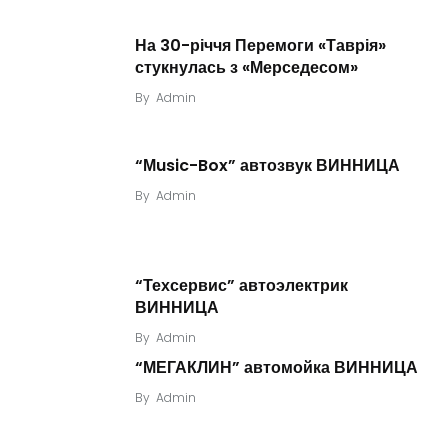
На 30-річчя Перемоги «Таврія»
стукнулась з «Мерседесом»
By
Admin
“Мusic-Box” автозвук ВИННИЦА
By
Admin
“Техсервис” автоэлектрик
ВИННИЦА
By
Admin
“МЕГАКЛИН” автомойка ВИННИЦА
By
Admin