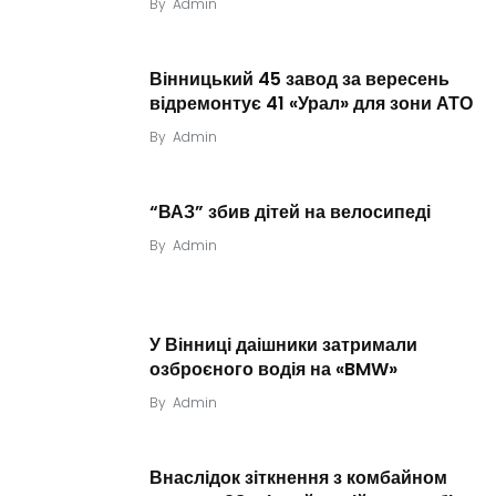
By
Admin
Вінницький 45 завод за вересень
відремонтує 41 «Урал» для зони АТО
By
Admin
“ВАЗ” збив дітей на велосипеді
By
Admin
У Вінниці даішники затримали
озброєного водія на «BMW»
By
Admin
Внаслідок зіткнення з комбайном