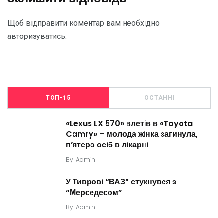
Щоб відправити коментар вам необхідно
авторизуватись
.
ТОП-15
ОСТАННІ
«Lexus LX 570» влетів в «Toyota
Camry» – молода жінка загинула,
п’ятеро осіб в лікарні
By
Admin
У Тиврові “ВАЗ” стукнувся з
“Мерседесом”
By
Admin