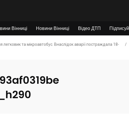
вини Вінниці
Новини Вінниці
Відео ДТП
Підписуй
ся легковик та мікроавтобус. Внаслідок аварії постраждала 18-
/
93af0319be
_h290