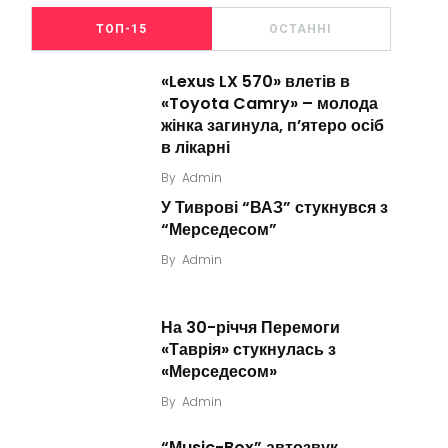
ТОП-15
ОСТАННІ
«Lexus LX 570» влетів в
«Toyota Camry» – молода
жінка загинула, п’ятеро осіб
в лікарні
By
Admin
У Тиврові “ВАЗ” стукнувся з
“Мерседесом”
By
Admin
На 30-річчя Перемоги
«Таврія» стукнулась з
«Мерседесом»
By
Admin
“Мusic-Box” автозвук