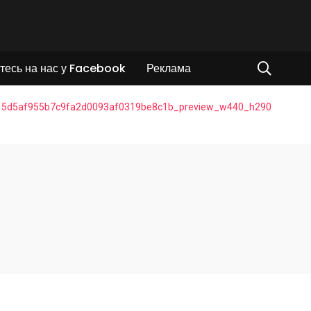
тесь на нас у Facebook
Реклама
5d5af955b7c9fa2d0093af0319be8c1b_preview_w440_h290