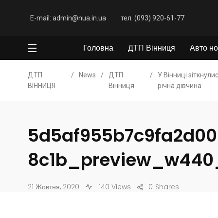
E-mail: admin@nua.in.ua
тел. (093) 920-61-77
Головна
ДТП Вінниця
Авто но
ДТП
/
News
/
ДТП
/
У Вінниці зіткнули
ВІННИЦЯ
Вінниця
річна дівчина
5d5af955b7c9fa2d00
8c1b_preview_w440
21 Жовтня, 2020
140 Views
0
Shares