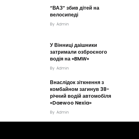
“ВАЗ” збив дітей на
велосипеді
By
Admin
У Вінниці даішники
затримали озброєного
водія на «BMW»
By
Admin
Внаслідок зіткнення з
комбайном загинув 38-
річний водій автомобіля
«Daewoo Nexia»
By
Admin