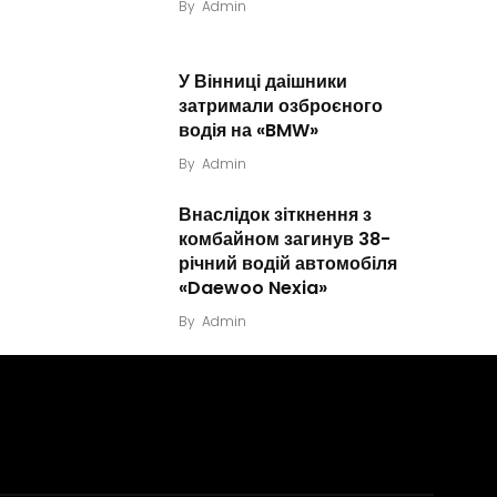
By
Admin
У Вінниці даішники
затримали озброєного
водія на «BMW»
By
Admin
Внаслідок зіткнення з
комбайном загинув 38-
річний водій автомобіля
«Daewoo Nexia»
By
Admin