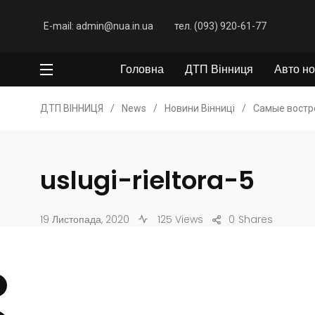
E-mail: admin@nua.in.ua
тел. (093) 920-61-77
Головна
ДТП Вінниця
Авто но
ДТП ВІННИЦЯ
/
News
/
Новини Вінниці
/
Самые востр
uslugi-rieltora-5
19 Листопада, 2020
125 Views
0
Shares