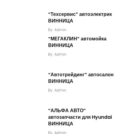
“Техсервис” автоэлектрик
ВИННИЦА
By
Admin
“МЕГАКЛИН” автомойка
ВИННИЦА
By
Admin
“Автотрейдинг” автосалон
ВИННИЦА
By
Admin
“АЛЬФА АВТО”
автозапчасти для Hyundai
ВИННИЦА
By
Admin