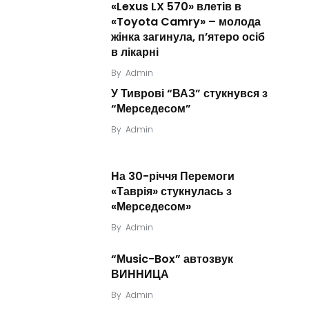
«Lexus LX 570» влетів в
«Toyota Camry» – молода
жінка загинула, п’ятеро осіб
в лікарні
By
Admin
У Тиврові “ВАЗ” стукнувся з
“Мерседесом”
By
Admin
На 30-річчя Перемоги
«Таврія» стукнулась з
«Мерседесом»
By
Admin
“Мusic-Box” автозвук
ВИННИЦА
By
Admin