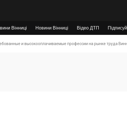
вини Вінниці
Новини Вінниці
Відео ДТП
Підписуй
ебованные и высокооплачиваемые профессии на рынке труда Вин