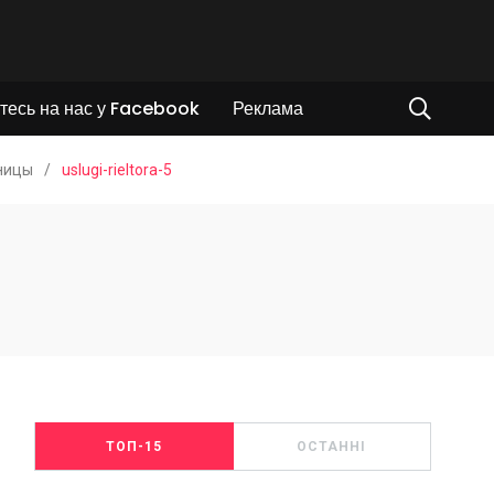
тесь на нас у Facebook
Реклама
ницы
/
uslugi-rieltora-5
ТОП-15
ОСТАННІ