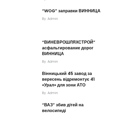
“WOG” заправки ВИННИЦА
By
Admin
“ВИНЕВРОШЛЯХСТРОЙ”
асфальтирование дорог
ВИННИЦА
By
Admin
Вінницький 45 завод за
вересень відремонтує 41
«Урал» для зони АТО
By
Admin
“ВАЗ” збив дітей на
велосипеді