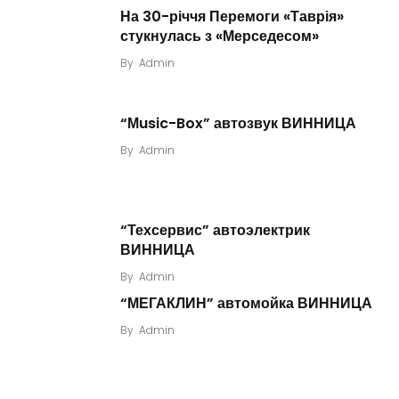
На 30-річчя Перемоги «Таврія»
стукнулась з «Мерседесом»
By
Admin
“Мusic-Box” автозвук ВИННИЦА
By
Admin
“Техсервис” автоэлектрик
ВИННИЦА
By
Admin
“МЕГАКЛИН” автомойка ВИННИЦА
By
Admin