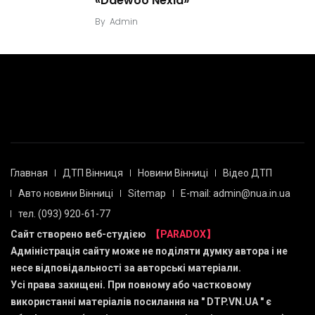
«Daewoo Nexia»
By
Admin
Главная
ДТП Вінниця
Новини Вінниці
Відео ДТП
Авто новини Вінниці
Sitemap
E-mail: admin@nua.in.ua
тел. (093) 920-61-77
Сайт створено веб-студією
【PARADOX】
Адміністрація сайту може не поділяти думку автора і не
несе відповідальності за авторські матеріали.
Усі права захищені. При повному або частковому
використанні матеріалів посилання на "
DTP.VN.UA
" є