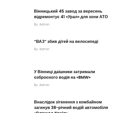
Вінницький 45 завод за вересень
відремонтує 41 «Урал» для зони АТО
By
Admin
“ВАЗ” збив дітей на велосипеді
By
Admin
У Вінниці даішники затримали
озброєного водія на «BMW»
By
Admin
Внаслідок зіткнення з комбайном
загинув 38-річний водій автомобіля