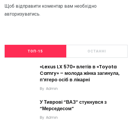
Щоб відправити коментар вам необхідно
авторизуватись
.
ТОП-15
ОСТАННІ
«Lexus LX 570» влетів в «Toyota
Camry» – молода жінка загинула,
п’ятеро осіб в лікарні
By
Admin
У Тиврові “ВАЗ” стукнувся з
“Мерседесом”
By
Admin