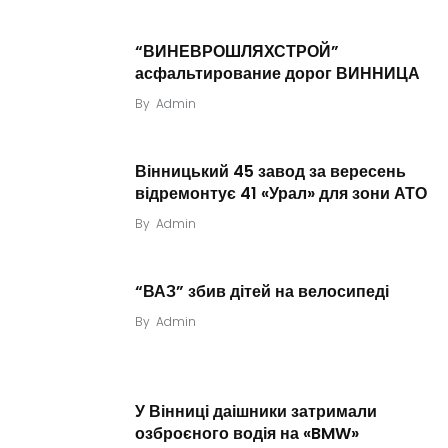
“ВИНЕВРОШЛЯХСТРОЙ”
асфальтирование дорог ВИННИЦА
By
Admin
Вінницький 45 завод за вересень
відремонтує 41 «Урал» для зони АТО
By
Admin
“ВАЗ” збив дітей на велосипеді
By
Admin
У Вінниці даішники затримали
озброєного водія на «BMW»