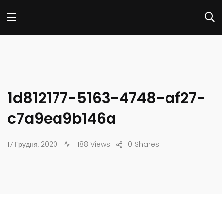
1d812177-5163-4748-af27-
c7a9ea9b146a
17 Грудня, 2020
188 Views
0
Shares