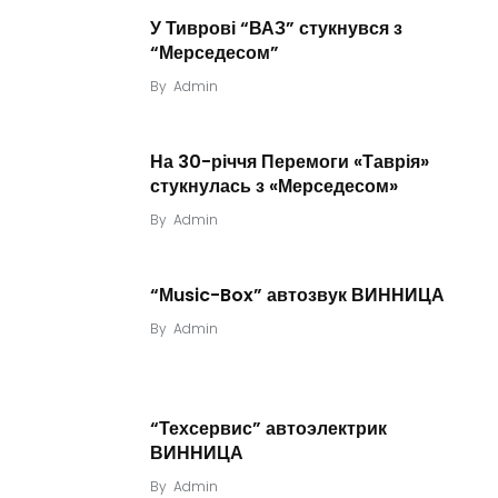
У Тиврові “ВАЗ” стукнувся з
“Мерседесом”
By
Admin
На 30-річчя Перемоги «Таврія»
стукнулась з «Мерседесом»
By
Admin
“Мusic-Box” автозвук ВИННИЦА
By
Admin
“Техсервис” автоэлектрик
ВИННИЦА
By
Admin