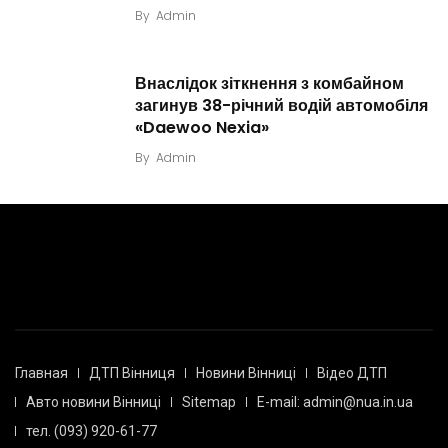
By
Admin
Внаслідок зіткнення з комбайном
загинув 38-річний водій автомобіля
«Daewoo Nexia»
By
Admin
Главная
ДТП Вінниця
Новини Вінниці
Відео ДТП
Авто новини Вінниці
Sitemap
E-mail: admin@nua.in.ua
тел. (093) 920-61-77