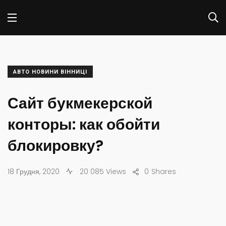
АВТО НОВИНИ ВІННИЦІ
Сайт букмекерской
конторы: как обойти
блокировку?
18 Грудня, 2020
20 085 Views
0
Shares