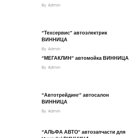
By
Admin
“Техсервис” автоэлектрик
ВИННИЦА
By
Admin
“МЕГАКЛИН” автомойка ВИННИЦА
By
Admin
“Автотрейдинг” автосалон
ВИННИЦА
By
Admin
“АЛЬФА АВТО” автозапчасти для