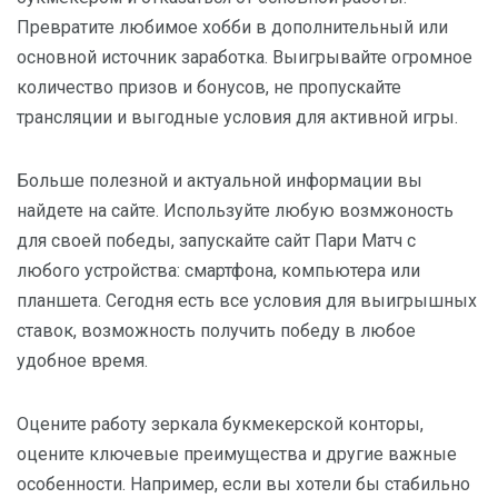
Превратите любимое хобби в дополнительный или
основной источник заработка. Выигрывайте огромное
количество призов и бонусов, не пропускайте
трансляции и выгодные условия для активной игры.
Больше полезной и актуальной информации вы
найдете на сайте. Используйте любую возмжоность
для своей победы, запускайте сайт Пари Матч с
любого устройства: смартфона, компьютера или
планшета. Сегодня есть все условия для выигрышных
ставок, возможность получить победу в любое
удобное время.
Оцените работу зеркала букмекерской конторы,
оцените ключевые преимущества и другие важные
особенности. Например, если вы хотели бы стабильно