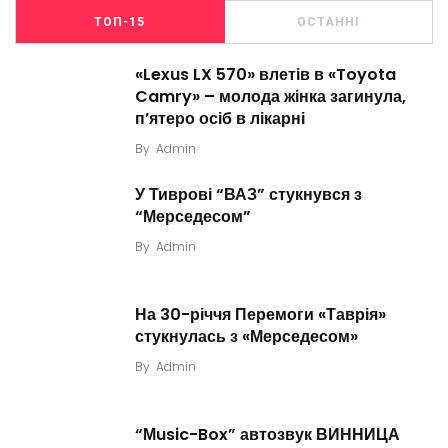
ТОП-15
ОСТАННІ
«Lexus LX 570» влетів в «Toyota
Camry» – молода жінка загинула,
п’ятеро осіб в лікарні
By
Admin
У Тиврові “ВАЗ” стукнувся з
“Мерседесом”
By
Admin
На 30-річчя Перемоги «Таврія»
стукнулась з «Мерседесом»
By
Admin
“Мusic-Box” автозвук ВИННИЦА