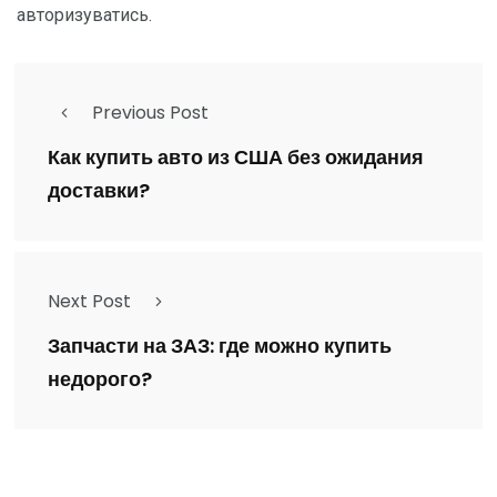
авторизуватись
.
Previous Post
Как купить авто из США без ожидания
доставки?
Next Post
Запчасти на ЗАЗ: где можно купить
недорого?