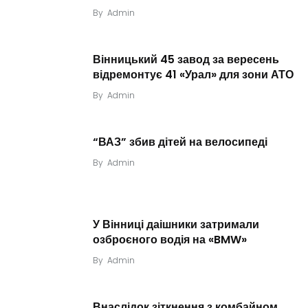
By
Admin
Вінницький 45 завод за вересень
відремонтує 41 «Урал» для зони АТО
By
Admin
“ВАЗ” збив дітей на велосипеді
By
Admin
У Вінниці даішники затримали
озброєного водія на «BMW»
By
Admin
Внаслідок зіткнення з комбайном