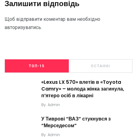
Залишити відповідь
Щоб відправити коментар вам необхідно
авторизуватись
.
ТОП-15
ОСТАННІ
«Lexus LX 570» влетів в «Toyota
Camry» – молода жінка загинула,
п’ятеро осіб в лікарні
By
Admin
У Тиврові “ВАЗ” стукнувся з
“Мерседесом”
By
Admin