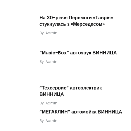
На 30-річчя Перемоги «Таврія»
стукнулась з «Мерседесом»
By
Admin
“Мusic-Box” автозвук ВИННИЦА
By
Admin
“Техсервис” автоэлектрик
ВИННИЦА
By
Admin
“МЕГАКЛИН” автомойка ВИННИЦА
By
Admin