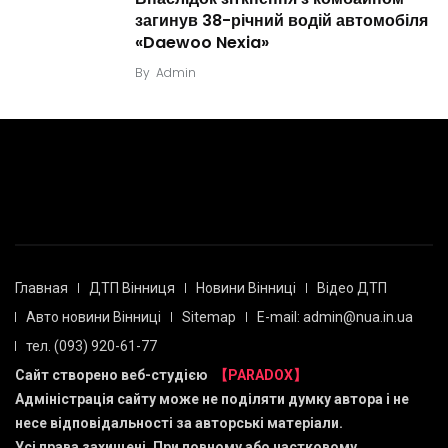
загинув 38-річний водій автомобіля
«Daewoo Nexia»
By
Admin
Главная
ДТП Вінниця
Новини Вінниці
Відео ДТП
Авто новини Вінниці
Sitemap
E-mail: admin@nua.in.ua
тел. (093) 920-61-77
Сайт створено веб-студією
【PARADOX】
Адміністрація сайту може не поділяти думку автора і не
несе відповідальності за авторські матеріали.
Усі права захищені. При повному або частковому