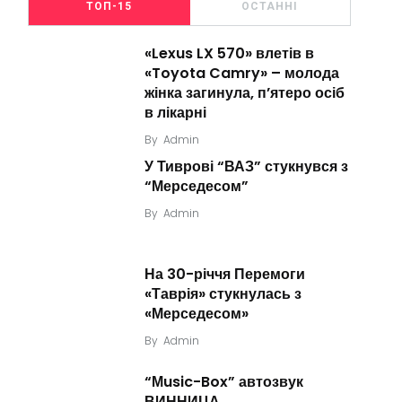
ТОП-15
ОСТАННІ
«Lexus LX 570» влетів в
«Toyota Camry» – молода
жінка загинула, п’ятеро осіб
в лікарні
By
Admin
У Тиврові “ВАЗ” стукнувся з
“Мерседесом”
By
Admin
На 30-річчя Перемоги
«Таврія» стукнулась з
«Мерседесом»
By
Admin
“Мusic-Box” автозвук
ВИННИЦА