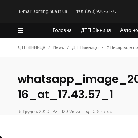
E-mail: admin@nua.in.ua
тел. (093) 920-61-77
Головна
ДТП Вінниця
Авто но
ДТП ВІННИЦЯ
/
News
/
ДТП Вінниця
/
У Писарівців п
whatsapp_image_20
16_at_17.43.57_1
16 Грудня, 2020
120 Views
0
Shares