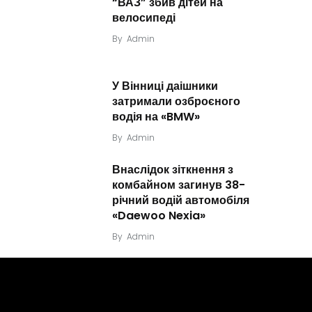
“ВАЗ” збив дітей на
велосипеді
By
Admin
У Вінниці даішники
затримали озброєного
водія на «BMW»
By
Admin
Внаслідок зіткнення з
комбайном загинув 38-
річний водій автомобіля
«Daewoo Nexia»
By
Admin