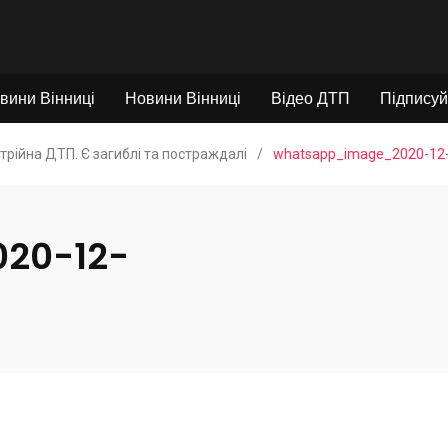
вини Вінниці
Новини Вінниці
Відео ДТП
Підписуй
отрійна ДТП. Є загиблі та постраждалі
/
whatsapp_image_2020-12-
20-12-