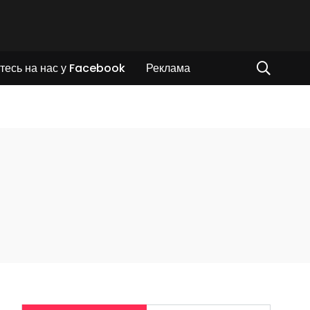
тесь на нас у Facebook
Реклама