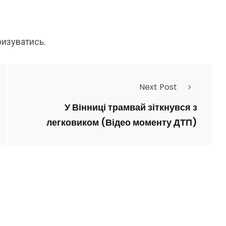
ризуватись
.
Next Post
У Вінниці трамвай зіткнувся з
легковиком (Відео моменту ДТП)