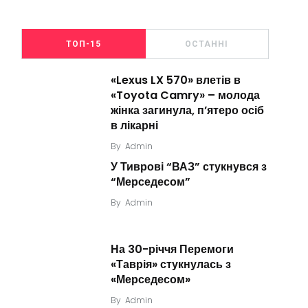
ТОП-15
ОСТАННІ
«Lexus LX 570» влетів в
«Toyota Camry» – молода
жінка загинула, п’ятеро осіб
в лікарні
By
Admin
У Тиврові “ВАЗ” стукнувся з
“Мерседесом”
By
Admin
На 30-річчя Перемоги
«Таврія» стукнулась з
«Мерседесом»
By
Admin