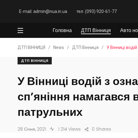
E-mail: admin@nua.in.ua
тел. (093) 920-61-77
Головна
ДТП Вінниця
Авто но
ДТП ВІННИЦЯ
/
News
/
ДТП Вінниця
/
У Вінниці воді
ДТП ВІННИЦЯ
У Вінниці водій з озн
сп’яніння намагався в
патрульних
28 Січня, 2021
1 214 Views
0
Shares