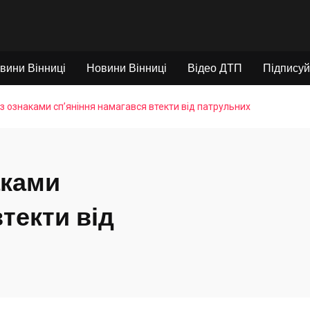
вини Вінниці
Новини Вінниці
Відео ДТП
Підписуй
й з ознаками сп’яніння намагався втекти від патрульних
аками
текти від