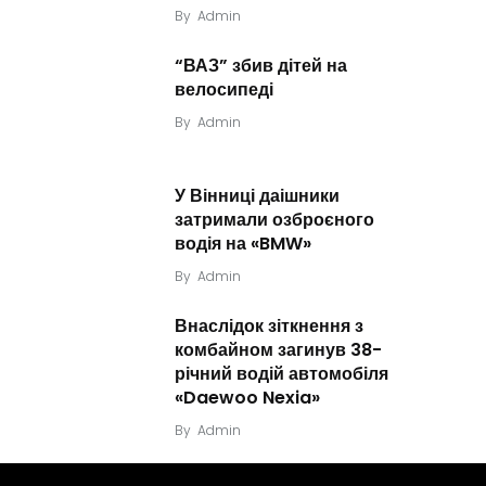
By
Admin
“ВАЗ” збив дітей на
велосипеді
By
Admin
У Вінниці даішники
затримали озброєного
водія на «BMW»
By
Admin
Внаслідок зіткнення з
комбайном загинув 38-
річний водій автомобіля
«Daewoo Nexia»
By
Admin