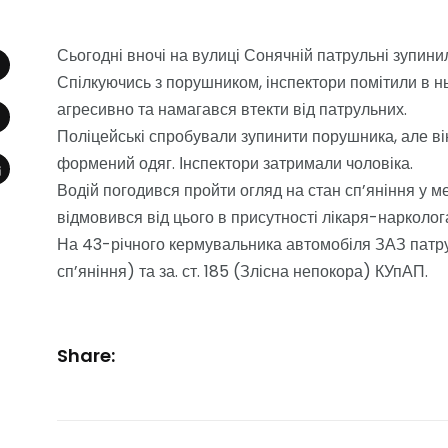
Сьогодні вночі на вулиці Сонячній патрульні зупин
Спілкуючись з порушником, інспектори помітили в нь
агресивно та намагався втекти від патрульних.
Поліцейські спробували зупинити порушника, але ві
формений одяг. Інспектори затримали чоловіка.
Водій погодився пройти огляд на стан сп’яніння у м
відмовився від цього в присутності лікаря-нарколог
На 43-річного кермувальника автомобіля ЗАЗ патрул
сп’яніння) та за. ст. 185 (Злісна непокора) КУпАП.
Share: