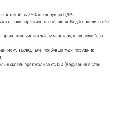
или автомобіль ЗАЗ, що порушив ПДР.
ого ознаки наркотичного сп’яніння. Водій поводив себе
н продовжив чинити злісну непокору, шарпаючи їх за
едичному закладі, але, прибувши туди, порушник
а.
ьні склали протоколи за ст. 130 (Керування в стані