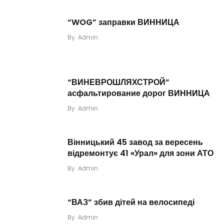
“WOG” заправки ВИННИЦА
By
Admin
“ВИНЕВРОШЛЯХСТРОЙ”
асфальтирование дорог ВИННИЦА
By
Admin
Вінницький 45 завод за вересень
відремонтує 41 «Урал» для зони АТО
By
Admin
“ВАЗ” збив дітей на велосипеді
By
Admin