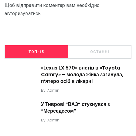
Щоб відправити коментар вам необхідно
авторизуватись
.
ТОП-15
ОСТАННІ
«Lexus LX 570» влетів в «Toyota
Camry» – молода жінка загинула,
п’ятеро осіб в лікарні
By
Admin
У Тиврові “ВАЗ” стукнувся з
“Мерседесом”
By
Admin