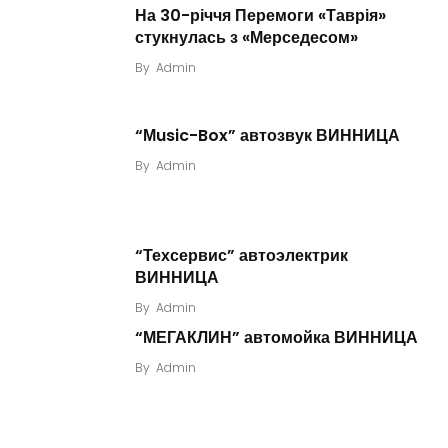
На 30-річчя Перемоги «Таврія»
стукнулась з «Мерседесом»
By
Admin
“Мusic-Box” автозвук ВИННИЦА
By
Admin
“Техсервис” автоэлектрик
ВИННИЦА
By
Admin
“МЕГАКЛИН” автомойка ВИННИЦА
By
Admin