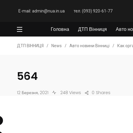
E-mail: admin@nua.in.ua
тел. (093) 920-61-77
Головна
ДТП Вінниця
Авто но
ДТП ВІННИЦЯ
/
News
/
Авто новини Вінниці
/
Как ор
564
12 Березня, 2021
248 Views
0
Shares