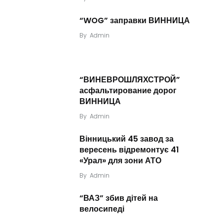
“WOG” заправки ВИННИЦА
By
Admin
“ВИНЕВРОШЛЯХСТРОЙ”
асфальтирование дорог
ВИННИЦА
By
Admin
Вінницький 45 завод за
вересень відремонтує 41
«Урал» для зони АТО
By
Admin
“ВАЗ” збив дітей на
велосипеді