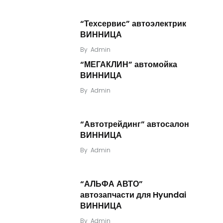
“Техсервис” автоэлектрик
ВИННИЦА
By
Admin
“МЕГАКЛИН” автомойка
ВИННИЦА
By
Admin
“Автотрейдинг” автосалон
ВИННИЦА
By
Admin
“АЛЬФА АВТО”
автозапчасти для Hyundai
ВИННИЦА
By
Admin