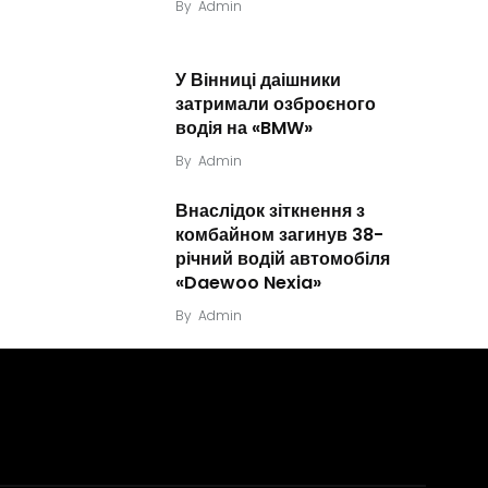
By
Admin
У Вінниці даішники
затримали озброєного
водія на «BMW»
By
Admin
Внаслідок зіткнення з
комбайном загинув 38-
річний водій автомобіля
«Daewoo Nexia»
By
Admin