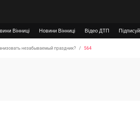
вини Вінниці
Новини Вінниці
Відео ДТП
Підписуй
ганизовать незабываемый праздник?
/
564