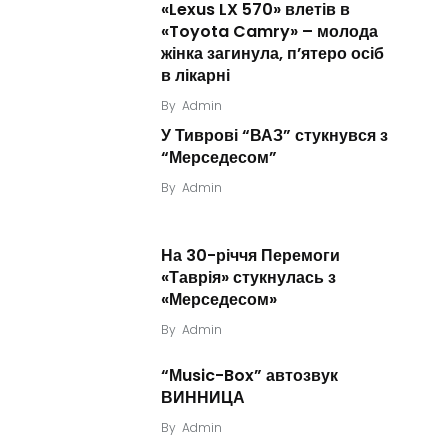
«Lexus LX 570» влетів в
«Toyota Camry» – молода
жінка загинула, п’ятеро осіб
в лікарні
By
Admin
У Тиврові “ВАЗ” стукнувся з
“Мерседесом”
By
Admin
На 30-річчя Перемоги
«Таврія» стукнулась з
«Мерседесом»
By
Admin
“Мusic-Box” автозвук
ВИННИЦА
By
Admin