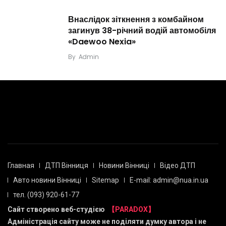
Внаслідок зіткнення з комбайном
загинув 38-річний водій автомобіля
«Daewoo Nexia»
By
Admin
Главная
ДТП Вінниця
Новини Вінниці
Відео ДТП
Авто новини Вінниці
Sitemap
E-mail: admin@nua.in.ua
тел. (093) 920-61-77
Сайт створено веб-студією
【PARADOX】
Адміністрація сайту може не поділяти думку автора і не