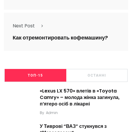
Next Post
Как отремонтировать кофемашину?
ТОП-15
ОСТАННІ
«Lexus LX 570» влетів в «Toyota
Camry» – молода жінка загинула,
п’ятеро осіб в лікарні
By
Admin
У Тиврові “ВАЗ” стукнувся з