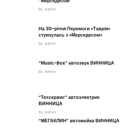
“Мерседесом”
By
Admin
На 30-річчя Перемоги «Таврія»
стукнулась з «Мерседесом»
By
Admin
“Мusic-Box” автозвук ВИННИЦА
By
Admin
“Техсервис” автоэлектрик
ВИННИЦА
By
Admin
“МЕГАКЛИН” автомойка ВИННИЦА