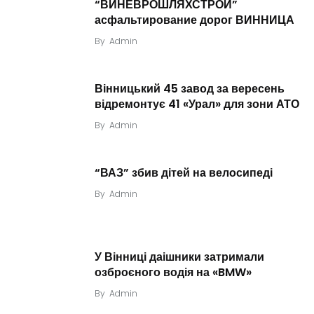
“ВИНЕВРОШЛЯХСТРОЙ”
асфальтирование дорог ВИННИЦА
By
Admin
Вінницький 45 завод за вересень
відремонтує 41 «Урал» для зони АТО
By
Admin
“ВАЗ” збив дітей на велосипеді
By
Admin
У Вінниці даішники затримали
озброєного водія на «BMW»
By
Admin