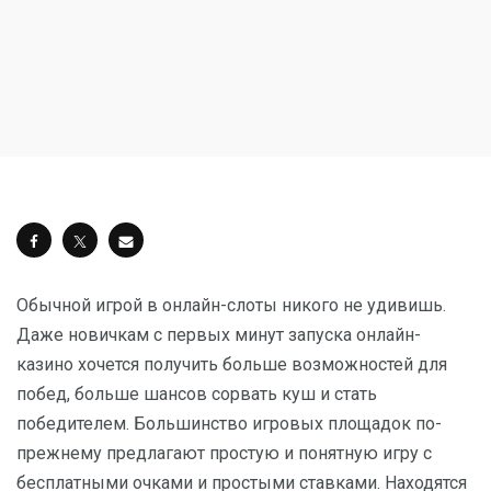
Обычной игрой в онлайн-слоты никого не удивишь.
Даже новичкам с первых минут запуска онлайн-
казино хочется получить больше возможностей для
побед, больше шансов сорвать куш и стать
победителем. Большинство игровых площадок по-
прежнему предлагают простую и понятную игру с
бесплатными очками и простыми ставками. Находятся