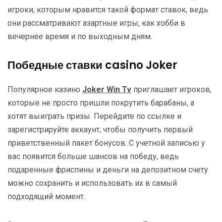
игроки, которым нравится такой формат ставок, ведь
они рассматривают азартные игры, как хобби в
вечернее время и по выходным дням.
Победные ставки casino Joker
Популярное казино
Joker Win Tv
приглашает игроков,
которые не просто пришли покрутить барабаны, а
хотят выиграть призы. Перейдите по ссылке и
зарегистрируйте аккаунт, чтобы получить первый
приветственный пакет бонусов. С учетной записью у
вас появится больше шансов на победу, ведь
подаренные фриспины и деньги на депозитном счету
можно сохранить и использовать их в самый
подходящий момент.