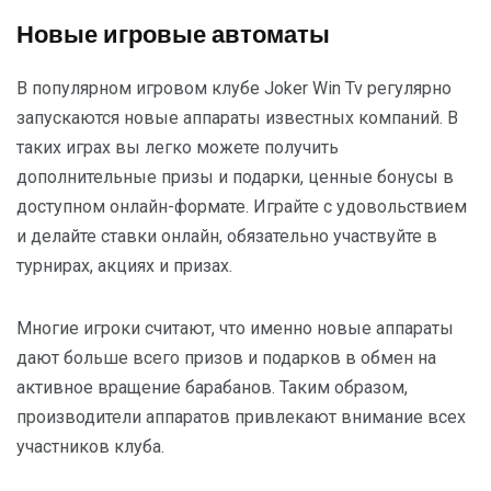
Новые игровые автоматы
В популярном игровом клубе Joker Win Tv регулярно
запускаются новые аппараты известных компаний. В
таких играх вы легко можете получить
дополнительные призы и подарки, ценные бонусы в
доступном онлайн-формате. Играйте с удовольствием
и делайте ставки онлайн, обязательно участвуйте в
турнирах, акциях и призах.
Многие игроки считают, что именно новые аппараты
дают больше всего призов и подарков в обмен на
активное вращение барабанов. Таким образом,
производители аппаратов привлекают внимание всех
участников клуба.