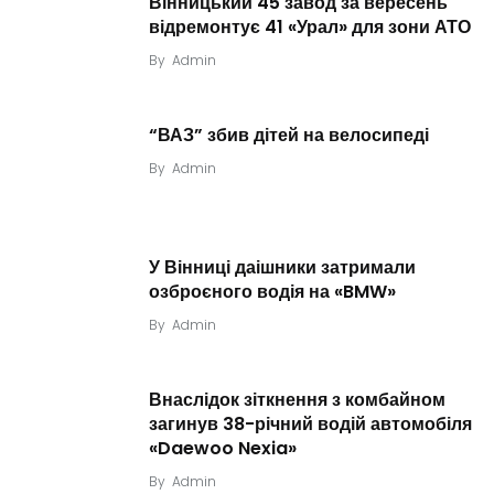
Вінницький 45 завод за вересень
відремонтує 41 «Урал» для зони АТО
By
Admin
“ВАЗ” збив дітей на велосипеді
By
Admin
У Вінниці даішники затримали
озброєного водія на «BMW»
By
Admin
Внаслідок зіткнення з комбайном
загинув 38-річний водій автомобіля
«Daewoo Nexia»
By
Admin