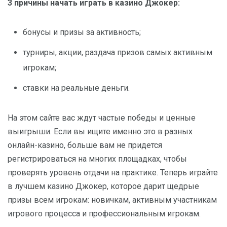
3 причины начать играть в казино Джокер:
бонусы и призы за активность;
турниры, акции, раздача призов самых активным
игрокам;
ставки на реальные деньги.
На этом сайте вас ждут частые победы и ценные
выигрыши. Если вы ищите именно это в разных
онлайн-казино, больше вам не придется
регистрироваться на многих площадках, чтобы
проверять уровень отдачи на практике. Теперь играйте
в лучшем казино Джокер, которое дарит щедрые
призы всем игрокам: новичкам, активным участникам
игрового процесса и профессиональным игрокам.