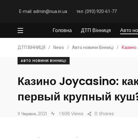
E-mail: admin@nua.in.ua
тел. (093) 920-61-77
Головна
ДТП Вінниця
Авто но
ДТП ВІННИЦЯ
/
News
/
Авто новини Вінниці
/
Казино 
АВТО НОВИНИ ВІННИЦІ
Казино Joycasino: ка
первый крупный куш
11 Червня, 2021
1 506 Views
0
Shares