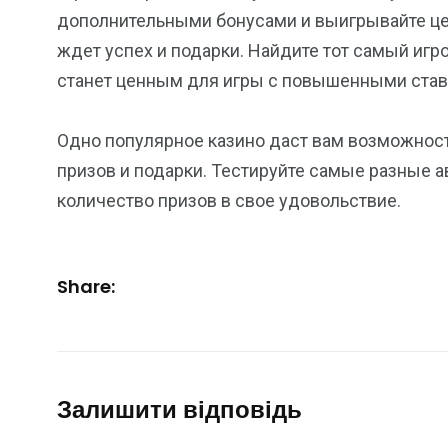
дополнительными бонусами и выигрывайте цен
ждет успех и подарки. Найдите тот самый игро
станет ценным для игры с повышенными став
Одно популярное казино даст вам возможност
призов и подарки. Тестируйте самые разные 
количество призов в свое удовольствие.
Share:
Залишити відповідь