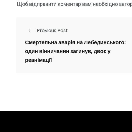
Щоб відправити коментар вам необхідно
авто
Previous Post
​Смертельна аварія на Лебединського:
один вінничанин загинув, двоє у
реанімації