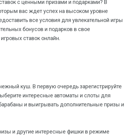
 ставок с ценными призами и подарками? В
которым вас ждет успех на высоком уровне
едоставить все условия для увлекательной игры
тельных бонусов и подарков в свое
 игровых ставок онлайн.
нежный куш. В первую очередь зарегистрируйте
 Выберите интересные автоматы и слоты для
 барабаны и выигрывать дополнительные призы и
ризы и другие интересные фишки в режиме