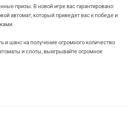
ные призы. В новой игре вас гарантировано
вой автомат, который приведет вас к победе и
ками.
ь и шанс на получение огромного количество
автоматы и слоты, выигрывайте огромное