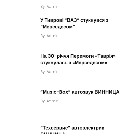
By
Admin
У Тиврові “ВАЗ” стукнувся з
“Мерседесом”
By
Admin
На 30-річчя Перемоги «Таврія»
стукнулась з «Мерседесом»
By
Admin
“Мusic-Box” автозвук ВИННИЦА
By
Admin
“Техсервис” автоэлектрик