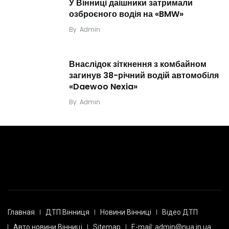
У Вінниці даішники затримали
озброєного водія на «BMW»
By
Admin
Внаслідок зіткнення з комбайном
загинув 38-річний водій автомобіля
«Daewoo Nexia»
By
Admin
Главная
ДТП Вінниця
Новини Вінниці
Відео ДТП
Авто новини Вінниці
Sitemap
E-mail: admin@nua.in.ua