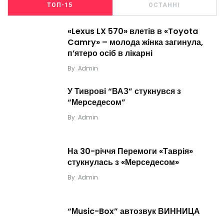
ТОП-15
ОСТАННІ
«Lexus LX 570» влетів в «Toyota
Camry» – молода жінка загинула,
п’ятеро осіб в лікарні
By
Admin
У Тиврові “ВАЗ” стукнувся з
“Мерседесом”
By
Admin
На 30-річчя Перемоги «Таврія»
стукнулась з «Мерседесом»
By
Admin
“Мusic-Box” автозвук ВИННИЦА