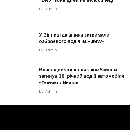
“ВАЗ” збив дітей на велосипеді
By
Admin
У Вінниці даішники затримали
озброєного водія на «BMW»
By
Admin
Внаслідок зіткнення з комбайном
загинув 38-річний водій автомобіля
«Daewoo Nexia»
By
Admin