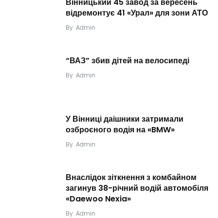
Вінницький 45 завод за вересень
відремонтує 41 «Урал» для зони АТО
By
Admin
“ВАЗ” збив дітей на велосипеді
By
Admin
У Вінниці даішники затримали
озброєного водія на «BMW»
By
Admin
Внаслідок зіткнення з комбайном
загинув 38-річний водій автомобіля
«Daewoo Nexia»
By
Admin