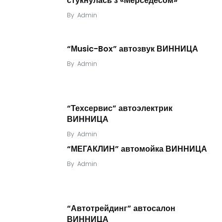
стукнулась з «Мерседесом»
By
Admin
“Мusic-Box” автозвук ВИННИЦА
By
Admin
“Техсервис” автоэлектрик
ВИННИЦА
By
Admin
“МЕГАКЛИН” автомойка ВИННИЦА
By
Admin
“Автотрейдинг” автосалон
ВИННИЦА