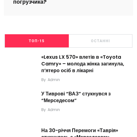
погрузчика?
ТОП-15
ОСТАННІ
«Lexus LX 570» влетів в «Toyota
Camry» – молода жінка загинула,
п’ятеро осіб в лікарні
By
Admin
У Тиврові “ВАЗ” стукнувся з
“Мерседесом”
By
Admin
На 30-річчя Перемоги «Таврія»