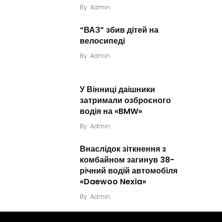
By
Admin
“ВАЗ” збив дітей на
велосипеді
By
Admin
У Вінниці даішники
затримали озброєного
водія на «BMW»
By
Admin
Внаслідок зіткнення з
комбайном загинув 38-
річний водій автомобіля
«Daewoo Nexia»
By
Admin