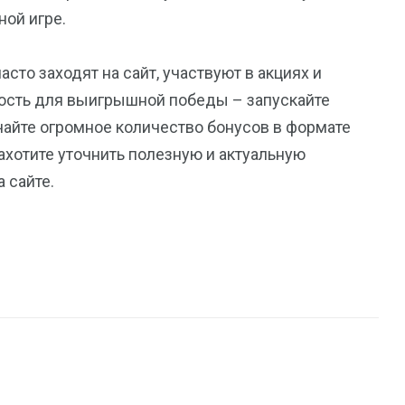
ной игре.
сто заходят на сайт, участвуют в акциях и
ость для выигрышной победы – запускайте
айте огромное количество бонусов в формате
захотите уточнить полезную и актуальную
 сайте.