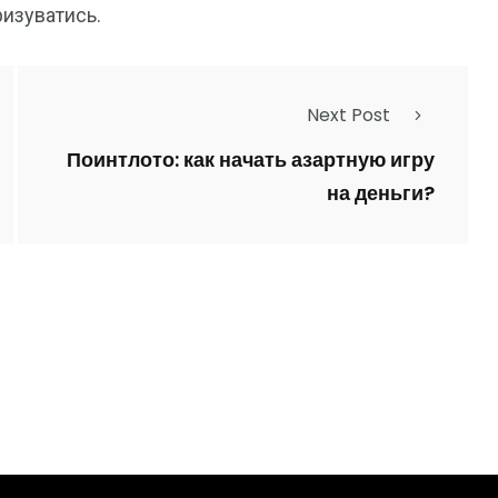
ризуватись
.
Next Post
Поинтлото: как начать азартную игру
на деньги?