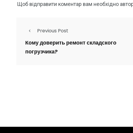
Щоб відправити коментар вам необхідно
авто
Previous Post
Кому доверить ремонт складского
погрузчика?