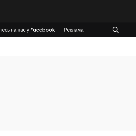
тесь на нас у Facebook
Реклама