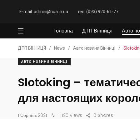
E-mail: admin@nua.in.ua
тел. (093) 920-61-77
Головна
ДТП Вінниця
Авто но
ДТП ВІННИЦЯ
/
News
/
Авто новини Вінниці
/
Slotoki
АВТО НОВИНИ ВІННИЦІ
Slotoking – тематиче
для настоящих корол
1 Серпня, 2021
1 120 Views
0
Shares