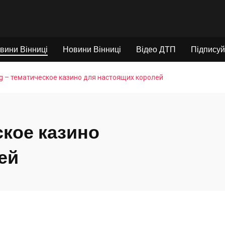
вини Вінниці
Новини Вінниці
Відео ДТП
Підписуй
ng – тематическое казино для настоящих королей
ское казино
ей