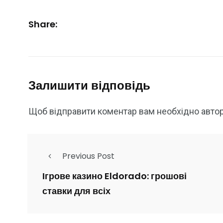
Share:
Залишити відповідь
Щоб відправити коментар вам необхідно
авто
Previous Post
Ігрове казино Eldorado: грошові
ставки для всіх