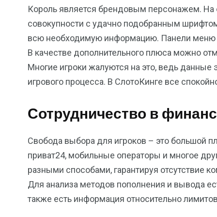
Король является брендовым персонажем. На с
совокупности с удачно подобранным шрифтом
всю необходимую информацию. Панели меню 
В качестве дополнительного плюса можно отм
Многие игроки жалуются на это, ведь данные
игрового процесса. В СлотоКинге все спокойн
Сотрудничество в финан
Свобода выбора для игроков – это большой п
приват24, мобильные операторы и многое др
разными способами, гарантируя отсутствие к
Для анализа методов пополнения и вывода е
также есть информация относительно лимитов