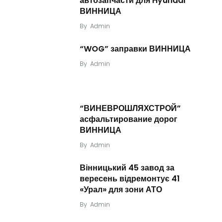
автозапчасти для Hyundai
ВИННИЦА
By
Admin
“WOG” заправки ВИННИЦА
By
Admin
“ВИНЕВРОШЛЯХСТРОЙ”
асфальтирование дорог
ВИННИЦА
By
Admin
Вінницький 45 завод за
вересень відремонтує 41
«Урал» для зони АТО
By
Admin