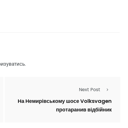
ризуватись
.
Next Post
На Немирівському шосе Volksvagen
протаранив відбійник