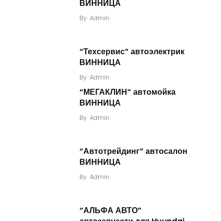
ВИННИЦА
By
Admin
“Техсервис” автоэлектрик
ВИННИЦА
By
Admin
“МЕГАКЛИН” автомойка
ВИННИЦА
By
Admin
“Автотрейдинг” автосалон
ВИННИЦА
By
Admin
“АЛЬФА АВТО”