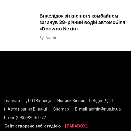
Внаслідок зіткнення з комбайном
загинув 38-річний водій автомобіля
«Daewoo Nexia»
By
Admin
Главная
ДТП Вінниця
Новини Вінниці
Відео ДТП
Авто новини Вінниці
Sitemap
E-mail: admin@nua.in.ua
тел. (093) 920-61-77
Сайт створено веб-студією
【PARADOX】