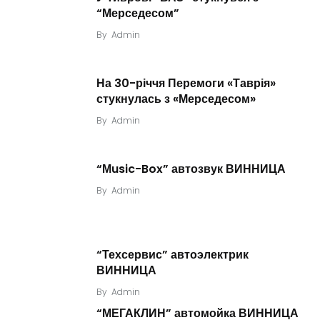
“Мерседесом”
By
Admin
На 30-річчя Перемоги «Таврія»
стукнулась з «Мерседесом»
By
Admin
“Мusic-Box” автозвук ВИННИЦА
By
Admin
“Техсервис” автоэлектрик
ВИННИЦА
By
Admin
“МЕГАКЛИН” автомойка ВИННИЦА