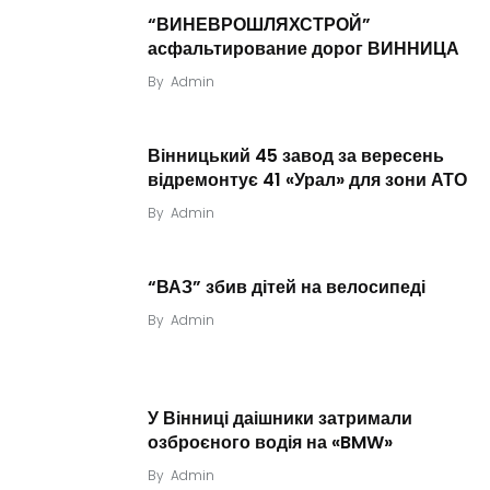
“ВИНЕВРОШЛЯХСТРОЙ”
асфальтирование дорог ВИННИЦА
By
Admin
Вінницький 45 завод за вересень
відремонтує 41 «Урал» для зони АТО
By
Admin
“ВАЗ” збив дітей на велосипеді
By
Admin
У Вінниці даішники затримали
озброєного водія на «BMW»
By
Admin